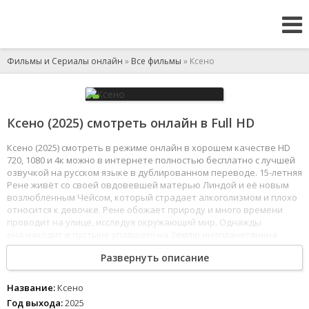
Фильмы и Сериалы онлайн
»
Все фильмы
» Ксено
Ксено (2025) смотреть онлайн в Full HD
Ксено (2025) смотреть в режиме онлайн в хорошем качестве HD
720, 1080 и 4к можно в интернете полностью бесплатно с лучшей
озвучкой на русском языке в дублированном переводе. 15-летняя
Рене живёт со своей овдовевшей матерью Линдой и её новым
возлюбленным Чейсом, который страдает алкоголизмом и плохо
относится к девочке. Рене обожает природу и много времени
проводит на улице, исследуя окружающий мир. Однажды
она находит в пустыне упавшего на Землю инопланетянина
и находит с ним общий язык....
Развернуть описание
Фильм нравится моим братьям
Сериал понравился брату
Сериал нравится сестре
Название:
Ксено
Фильмы военные
Год выхода:
2025