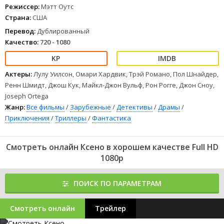
Режиссер:
Мэтт Оутс
1
2
3
4
5
6
7
8
Страна:
США
Перевод:
Дублированный
Качество:
720 - 1080
Актеры:
Лулу Уилсон, Омари Хардвик, Трэй Романо, Пол Шнайдер,
Ренн Шмидт, Джош Кук, Майкл-Джон Вульф, Рон Рогге, Джон Сноу,
Joseph Ortega
Жанр:
Все фильмы
/
Зарубежные
/
Детективы
/
Драмы
/
Приключения
/
Триллеры
/
Фантастика
Смотреть онлайн Ксено в хорошем качестве Full HD
1080p
ПОИСК ПО ПАРАМЕТРАМ
Смотреть онлайн
Трейлер