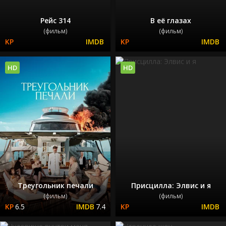
Рейс 314
В её глазах
(фильм)
(фильм)
HD
HD
Треугольник печали
Присцилла: Элвис и я
(фильм)
(фильм)
6.5
7.4