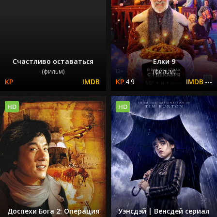
Счастливо оставаться
Елки 9
(фильм)
(фильм)
4.9
---
HD
HD
Доспехи Бога 2: Операция
Уэнсдэй | Венсдей сериал