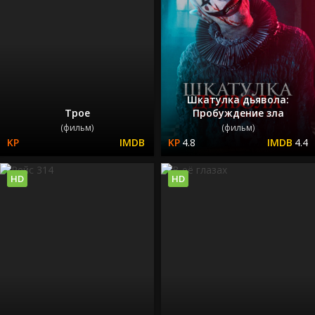
Шкатулка дьявола:
Трое
Пробуждение зла
(фильм)
(фильм)
4.8
4.4
HD
HD