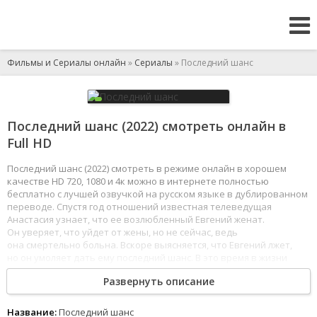
Фильмы и Сериалы онлайн
»
Сериалы
» Последний шанс
Последний шанс (2022) смотреть онлайн в
Full HD
Последний шанс (2022) смотреть в режиме онлайн в хорошем
качестве HD 720, 1080 и 4к можно в интернете полностью
бесплатно с лучшей озвучкой на русском языке в дублированном
переводе. Спустя год отношений известная телеведущая
Анастасия узнает, что ее возлюбленный Евгений женат.
Он уверяет, что уйдет от жены, но не сейчас, ведь
она смертельно больна. Вскоре выясняется, что Евгений лжет,
но он умоляет дать ему последний шанс. В это время в жизни
Анастасии появляется новый знакомый - художник Иван
Развернуть описание
Перевалов, который недавно ушел от жены и дочери. Между
ними сразу возникает симпатия, из-за которой Насте придется
делать выбор между двумя мужчинами.
Название:
Последний шанс