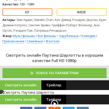
Качество:
720 - 1080
Актеры:
Эми Адамс, Natalie Chan, Кит Дэвид, Розарио Доусон, Крис
Диамантопулос, Синтия Эриво, Гриффин Роберт Фолкнер, Ана
Ортис, Рэндалл Пак, Патриша Ричардсон
Жанр:
Мультфильмы
/
Все фильмы
/
Зарубежные
/
Комедии
/
Приключения
/
Семейные
/
Фэнтези
Смотреть онлайн Паутина Шарлотты в хорошем
качестве Full HD 1080p
ПОИСК ПО ПАРАМЕТРАМ
Смотреть онлайн
Трейлер
Смотреть онлайн
Трейлер