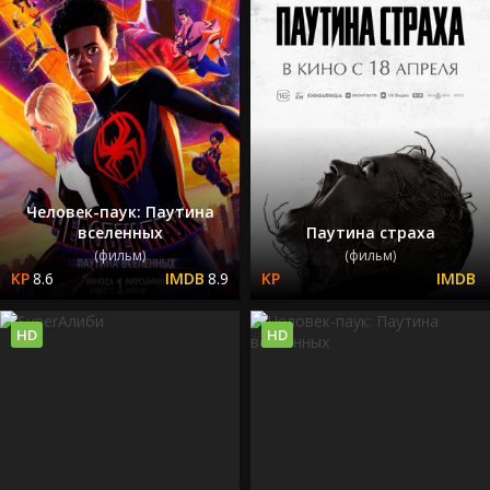
Человек-паук: Паутина
вселенных
Паутина страха
(фильм)
(фильм)
8.6
8.9
HD
HD