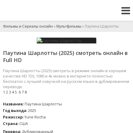
Фильмы и Сериалы онлайн
»
Мультфильмы
» Паутина Шарлотты
Паутина Шарлотты (2025) смотреть онлайн в
Full HD
Паутина Шарлотты (2025) смотреть в режиме онлайн в хорошем
качестве HD 720, 1080 и 4к можно в интернете полностью
бесплатно с лучшей озвучкой на русском языке в дублированном
переводе.
1
2
3
4
5
6
7
8
Название:
Паутина Шарлотты
Год выхода:
2025
Режиссер:
Yurie Rocha
Страна:
США
Перевод:
Дублированный