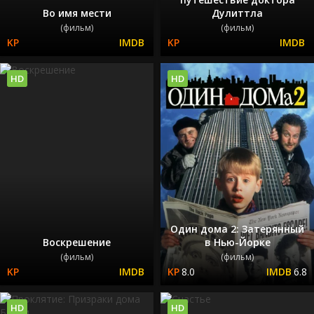
Во имя мести
Дулиттла
(фильм)
(фильм)
HD
HD
Один дома 2: Затерянный
Воскрешение
в Нью-Йорке
(фильм)
(фильм)
8.0
6.8
HD
HD