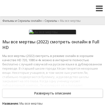
Фильмы и Сериалы онлайн
»
Сериалы
» Мы все мертвы
Мы все мертвы (2022) смотреть онлайн в Full
HD
Мы все мертвы (2022) смотреть в режиме онлайн в хорошем
качестве HD 720, 1080 и 4к можно в интернете полностью
бесплатно с лучшей озвучкой на русском языке в дублированном
переводе. В старшей школе города Хёсан творятся нехорошие
вещи. Некоторые учащиеся, в том числе сын учителя Ли,
стабильно подвергаются буллингу, а руководство школы
закрывает на это глаза. Когда одну ученицу кусает
лабораторный хомячок, Ли изолирует её и попадает
под подозрение в похищении - пострадавшую отвозят
Развернуть описание
в больницу, а учителя, несмотря на его протесты и просьбы
объявить карантин, - в полицию. Но зомбивирусная инфекция
уже передалась школьной медсестре и начала быстро
Название:
Мы все мертвы