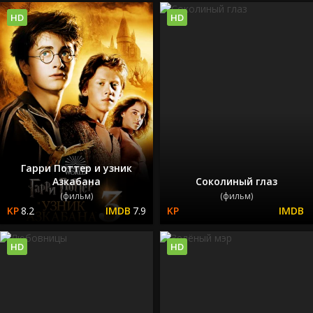
HD
HD
Гарри Поттер и узник
Азкабана
Соколиный глаз
(фильм)
(фильм)
8.2
7.9
HD
HD