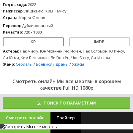
захватывать учащихся, и теперь, чтобы не попасться на зубок
Год выхода:
2022
бывшим одноклассникам, немногочисленным выжившим
Режиссер:
Ли Джэ-гю, Ким Нам-су
придется проявить все свои навыки и смекалку.
Страна:
Корея Южная
1
2
3
4
5
6
7
8
Перевод:
Дублированный
Качество:
720 - 1080
Актеры:
Пак Чи-ху, Юн Чхан-ён, Чо И-хён, Пак Соломон, Ю Ин-су,
Ли Ю-ми, Ким Бён-чхоль, Ли Гю-хён, Чон Бэ-су, Ли Ын-сэм
Жанр:
Сериалы
/
Боевики
/
Драмы
/
Ужасы
Смотреть онлайн Мы все мертвы в хорошем
качестве Full HD 1080p
ПОИСК ПО ПАРАМЕТРАМ
Смотреть онлайн
Трейлер