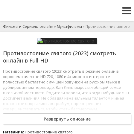
Фильмы и Сериалы онлайн
»
Мультфильмы
» Противостояние святого
Противостояние святого (2023) смотреть
онлайн в Full HD
Противостояние святого (2023) смотреть в режиме онлайн в
хорошем качестве HD 720, 1080 и 4к можно в интернете
полностью бесплатно с лучшей озвучкой на русском языке в
дублированном переводе. Ван Линь вырос в любящей семье
в сельской местности. Родители верили, что когда-нибудь их сын
достигнет величия. Не обладая изначальным талантом и имея
в качестве опоры лишь острый ум, парень решает
совершенствоваться, чтобы стать бессмертным.
1
2
3
4
5
6
7
8
Развернуть описание
Название:
Противостояние святого