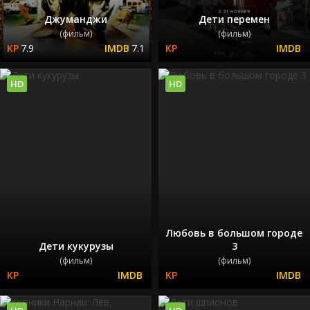
Джуманджи
Дети перемен
(фильм)
(фильм)
7.9
7.1
HD
HD
Любовь в большом городе
Дети кукурузы
3
(фильм)
(фильм)