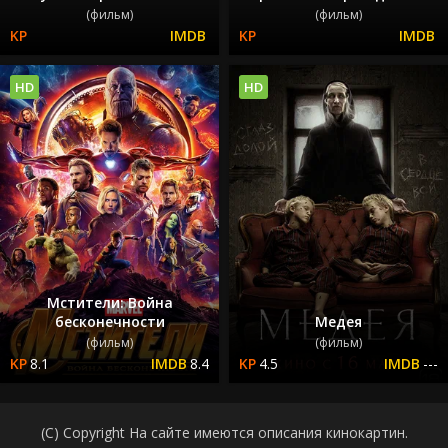
(фильм)
(фильм)
HD
HD
Мстители: Война
бесконечности
Медея
(фильм)
(фильм)
8.1
8.4
4.5
---
(C) Copyright На сайте имеются описания кинокартин.