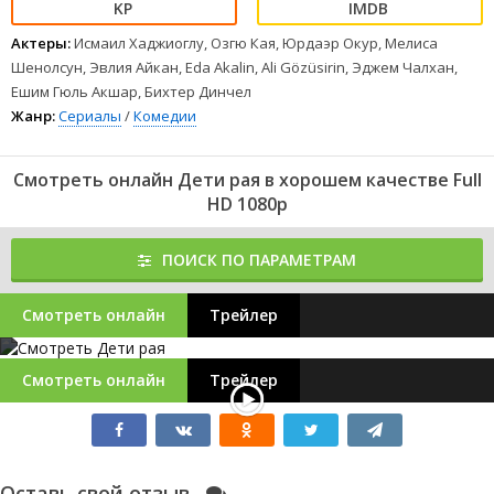
Актеры:
Исмаил Хаджиоглу, Озгю Кая, Юрдаэр Окур, Мелиса
Шенолсун, Эвлия Айкан, Eda Akalin, Ali Gözüsirin, Эджем Чалхан,
Ешим Гюль Акшар, Бихтер Динчел
Жанр:
Сериалы
/
Комедии
Смотреть онлайн Дети рая в хорошем качестве Full
HD 1080p
ПОИСК ПО ПАРАМЕТРАМ
Смотреть онлайн
Трейлер
Смотреть онлайн
Трейлер
Оставь свой отзыв