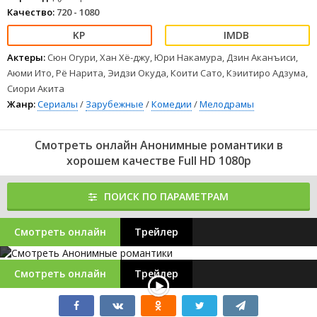
Качество:
720 - 1080
Актеры:
Сюн Огури, Хан Хё-джу, Юри Накамура, Дзин Аканъиси,
Аюми Ито, Рё Нарита, Эидзи Окуда, Коити Сато, Кэиитиро Адзума,
Сиори Акита
Жанр:
Сериалы
/
Зарубежные
/
Комедии
/
Мелодрамы
Смотреть онлайн Анонимные романтики в
хорошем качестве Full HD 1080p
ПОИСК ПО ПАРАМЕТРАМ
Смотреть онлайн
Трейлер
Смотреть онлайн
Трейлер