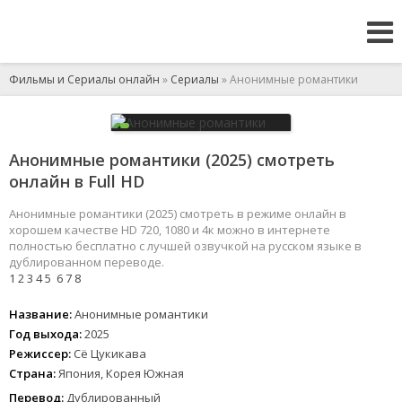
Фильмы и Сериалы онлайн
»
Сериалы
» Анонимные романтики
Анонимные романтики (2025) смотреть
онлайн в Full HD
Анонимные романтики (2025) смотреть в режиме онлайн в
хорошем качестве HD 720, 1080 и 4к можно в интернете
полностью бесплатно с лучшей озвучкой на русском языке в
дублированном переводе.
1
2
3
4
5
6
7
8
Название:
Анонимные романтики
Год выхода:
2025
Режиссер:
Сё Цукикава
Страна:
Япония, Корея Южная
Перевод:
Дублированный