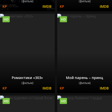
(фильм)
(фильм)
HD
HD
Романтики «303»
Мой парень – принц
(фильм)
(фильм)
HD
HD