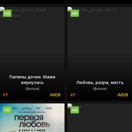
HD
HD
Папины дочки. Мама
вернулась
Любовь, разум, месть
(фильм)
(фильм)
HD
HD