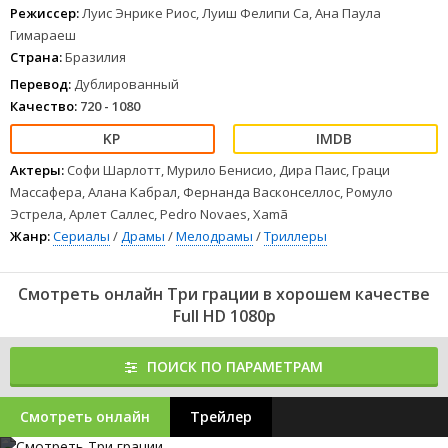
Режиссер:
Луис Энрике Риос, Луиш Фелипи Са, Ана Паула
Гимараеш
Страна:
Бразилия
Перевод:
Дублированный
Качество:
720 - 1080
Актеры:
Софи Шарлотт, Мурило Бенисио, Дира Паис, Граци
Массафера, Алана Кабрал, Фернанда Васконселлос, Ромуло
Эстрела, Арлет Саллес, Pedro Novaes, Xamã
Жанр:
Сериалы
/
Драмы
/
Мелодрамы
/
Триллеры
Смотреть онлайн Три грации в хорошем качестве
Full HD 1080p
ПОИСК ПО ПАРАМЕТРАМ
Смотреть онлайн
Трейлер