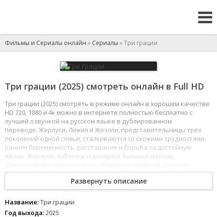
Фильмы и Сериалы онлайн
»
Сериалы
» Три грации
Три грации (2025) смотреть онлайн в Full HD
Три грации (2025) смотреть в режиме онлайн в хорошем качестве
HD 720, 1080 и 4к можно в интернете полностью бесплатно с
лучшей озвучкой на русском языке в дублированном
переводе. Жерлуси, Лижия и Жоэлли, представительницы трёх
поколений одной семьи, сталкиваются со схожими трудностями:
ранняя беременность, расставание и борьба за достойную
жизнь. Жерлуси, заботясь о дочери и больной матери,
обнаруживает опасную схему подделки лекарств, которая
угрожает здоровью всей общины. Она вынуждена выбирать
Развернуть описание
между безопасностью, справедливостью и защитой семьи.
1
2
3
4
5
6
7
8
Название:
Три грации
Год выхода:
2025