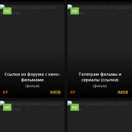
HD
HD
Ссылки из форума с кино-
Телеграм фильмы и
фильмами
сериалы (ссылки)
(фильм)
(фильм)
HD
HD