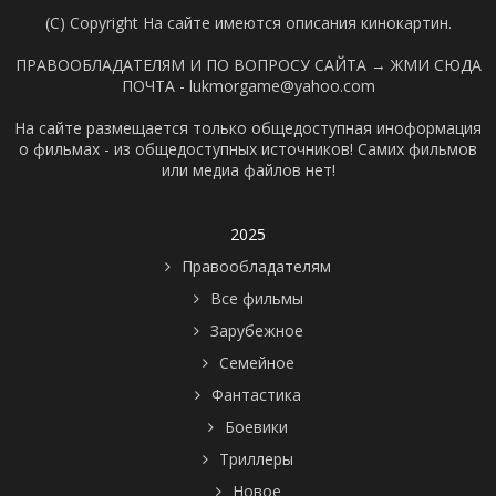
(C) Copyright На сайте имеются описания кинокартин.
ПРАВООБЛАДАТЕЛЯМ И ПО ВОПРОСУ САЙТА →
ЖМИ СЮДА
ПОЧТА - lukmorgame@yahoo.com
На сайте размещается только общедоступная иноформация
о фильмах - из общедоступных источников! Самих фильмов
или медиа файлов нет!
2025
Правообладателям
Все фильмы
Зарубежное
Семейное
Фантастика
Боевики
Триллеры
Новое