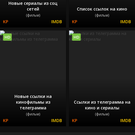
Новые сериалы из соц
сетей
Список ссылок на кино
(фильм)
(фильм)
HD
HD
Новые ссылки на
кинофильмы из
Ссылки из телеграмма на
телеграмма
кино и сериалы
(фильм)
(фильм)