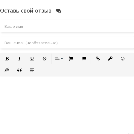
Оставь свой отзыв
Полужирный
Курсив
Подчеркнутый
Зачеркнутый
Выравнивание
Нумерованный список
Маркированный список
Вставить ссылку
Вставить за
Встави
Вставка скрытого текста
Вставка цитаты
Вставка спойлера