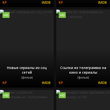
HD
HD
Новые сериалы из соц
Ссылки из телеграмма на
сетей
кино и сериалы
(фильм)
(фильм)
HD
HD