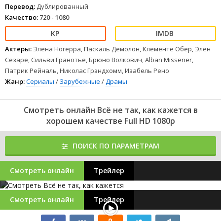
Перевод:
Дублированный
Качество:
720 - 1080
Актеры:
Элена Ногерра, Паскаль Демолон, Клементе Обер, Элен
Сёзаре, Сильви Гранотье, Брюно Волкович, Alban Missener,
Патрик Рейналь, Николас Грэндхомм, Изабель Рено
Жанр:
Сериалы
/
Зарубежные
/
Драмы
Смотреть онлайн Всё не так, как кажется в
хорошем качестве Full HD 1080p
ПОИСК ПО ПАРАМЕТРАМ
Смотреть онлайн
Трейлер
Смотреть онлайн
Трейлер