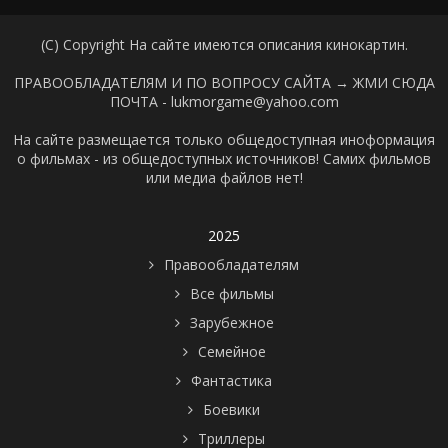
(C) Copyright На сайте имеются описания кинокартин.
ПРАВООБЛАДАТЕЛЯМ И ПО ВОПРОСУ САЙТА →
ЖМИ СЮДА
ПОЧТА - lukmorgame@yahoo.com
На сайте размещается только общедоступная иноформация
о фильмах - из общедоступных источников! Самих фильмов
или медиа файлов нет!
2025
Правообладателям
Все фильмы
Зарубежное
Семейное
Фантастика
Боевики
Триллеры