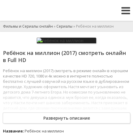
Фильмы и Сериалы онлайн
»
Сериалы
» Ребёнок на миллион
Ребёнок на миллион (2017) смотреть онлайн
в Full HD
Ребёнок на миллион (2017) смотреть в режиме онлайн в хорошем
качестве HD 720, 1080 и 4к можно в интернете полностью
бесплатно с лучшей озвучкой на русском языке в дублированном
переводе. Художник-оформитель Настя мечтает усыновить из
детского дома 7-летнего Егора. Но комиссии по усыновлению не
нравится, что девушка одинока: муж бросил ее, когда оказалось,
что у Насти почти нет шансов забеременеть. Настя приезжает в
детский дом, где своими переживаниями делится с заведующим.
Девушке позволяют взять мальчика домой с ночевкой. Егор - не
Развернуть описание
простой ребенок, два года назад он пережил психологическую
травму, из-за которой перестал говорить. Что именно с ним
случилось, никто не знает. Настя и Егор прекрасно проводят
Название:
Ребёнок на миллион