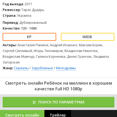
вместе время. Но когда девушка возвращает Егора в детский
Год выхода:
2017
дом, оказывается, что за мальчиком следят охранники одной из
Режиссер:
Тарас Дударь
тюрем - маленький Егор знает, где спрятан миллион долларов...
Страна:
Украина
1
2
3
4
5
6
7
8
Перевод:
Дублированный
Качество:
720 - 1080
Актеры:
Анастасия Панина, Андрей Исаенко, Максим Боряк,
Сергей Сипливый, Игорь Тихомиров, Владислав Никитюк,
Владислав Мамчур, Галина Корнеева, Денис Гранчак, Людмила
Загорская
Жанр:
Сериалы
/
Зарубежные
/
Мелодрамы
Смотреть онлайн Ребёнок на миллион в хорошем
качестве Full HD 1080p
ПОИСК ПО ПАРАМЕТРАМ
Смотреть онлайн
Трейлер