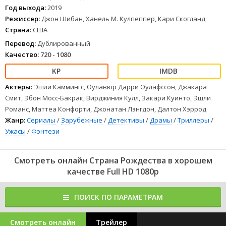
1
2
3
4
5
6
7
8
Год выхода:
2019
Режиссер:
Джон Шибан, Ханель М. Кулпеппер, Кари Скогланд
Страна:
США
Перевод:
Дублированный
Качество:
720 - 1080
Актеры:
Эшли Каммингс, Оулавюр Дарри Оулафссон, Джакара
Смит, Эбон Мосс-Бакрак, Вирджиния Кулл, Закари Куинто, Эшли
Романс, Маттеа Конфорти, Джонатан Лэнгдон, Далтон Хэррод
Жанр:
Сериалы
/
Зарубежные
/
Детективы
/
Драмы
/
Триллеры
/
Ужасы
/
Фэнтези
Смотреть онлайн Страна Рождества в хорошем
качестве Full HD 1080p
ПОИСК ПО ПАРАМЕТРАМ
Смотреть онлайн
Трейлер