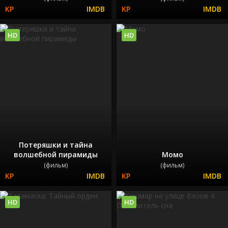
HD
HD
Потеряшки и тайна
волшебной пирамиды
Момо
(фильм)
(фильм)
HD
HD