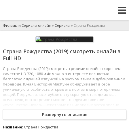
Фильмы и Сериалы онлайн
»
Сериалы
» Страна Рождества
Страна Рождества (2019) смотреть онлайн в
Full HD
Страна Рождества (2019) смотреть в режиме онлайн в хорошем
качестве HD 720, 1080 и 4к можно в интернете полностью
бесплатно с лучшей озвучкой на русском языке в дублированном
переводе. Юная Виктория МакКуин обнаруживает в себе
уникальную способность открывать портал в мир потерянных
вещей. Погружаясь все глубже в эту скрытую от людских глаз
вселенную, она встречает множество других таких же
«путешественников» - некоторые из них оказываются вполне
благожелательными, а другие безнадежно испорчены своим
Развернуть описание
даром. Однажды Виктория встречает Чарли Мэнкса: узнав, что он
питается детскими душами и благодаря им остается
бессмертным, героиня решает избавить мир от этого существа.
Название:
Страна Рождества