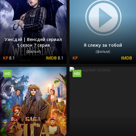
Уэнсдэй | Венсдей сериал
1 сезон 7 серия
Я слежу за тобой
(фильм)
(фильм)
8.1
8.1
HD
HD