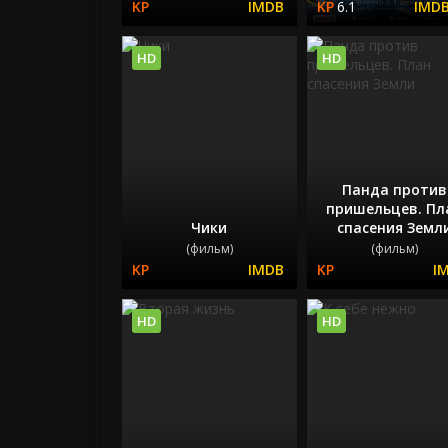
6.1
HD
HD
Панда против
пришельцев. Пл
Чики
спасения Земл
(фильм)
(фильм)
HD
HD