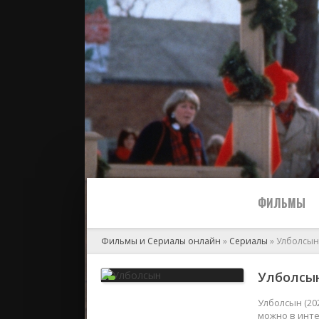
ФИЛЬМЫ
Фильмы и Сериалы онлайн
»
Сериалы
» Улболсын
Все
Улболсын
2024
Улболсын (20
можно в инте