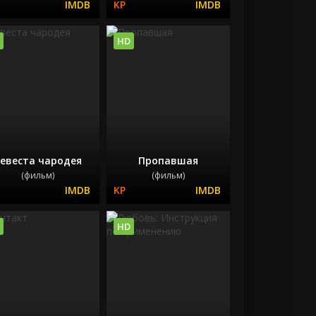
HD
евеста чародея
Пропавшая
(фильм)
(фильм)
HD