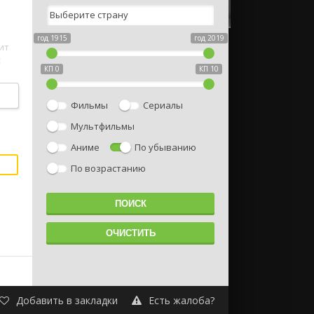
год 1915
год 2019
ит
к
КП 0
КП 10
Фильмы
Сериалы
Мультфильмы
Аниме
По убыванию
По возрастанию
Добавить в закладки
Есть жалоба?