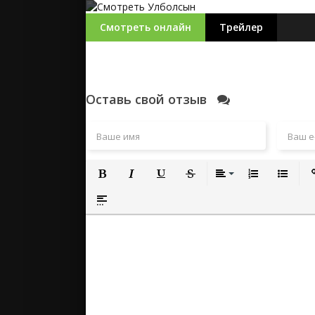
Смотреть онлайн
Трейлер
Оставь свой отзыв
Полужирный
Курсив
Подчеркнутый
Зачеркнутый
Выравнивание
Нумерованный
Маркиро
Вс
Вставка спойлера