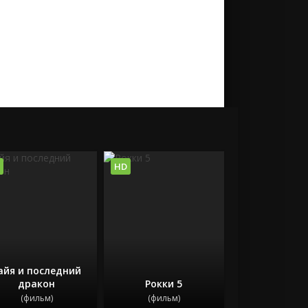
HD
айя и последний
дракон
Рокки 5
(фильм)
(фильм)