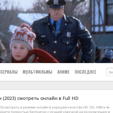
СЕРИАЛЫ
МУЛЬТФИЛЬМЫ
АНИМЕ
ПОСЛЕДНЕЕ
Все
Криминал
 (2023) смотреть онлайн в Full HD
Боевики
Мелодрамы
Военные
2024
Приключения
23) смотреть в режиме онлайн в хорошем качестве HD 720, 1080 и 4к
рнете полностью бесплатно с лучшей озвучкой на русском языке в