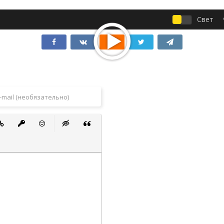
Свет
 список
ванный список
тавить ссылку
Вставить защищенную ссылку
Вставить смайлик
Вставка скрытого текста
Вставка цитаты