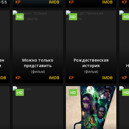
6.6
HD
HD
HD
ан
Можно только
Рождественская
и
представить
история
Н
(фильм)
(фильм)
HD
HD
HD