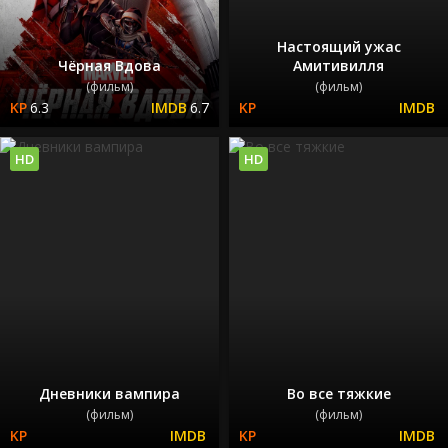
Настоящий ужас
Чёрная Вдова
Амитивилля
(фильм)
(фильм)
6.3
6.7
HD
HD
Дневники вампира
Во все тяжкие
(фильм)
(фильм)