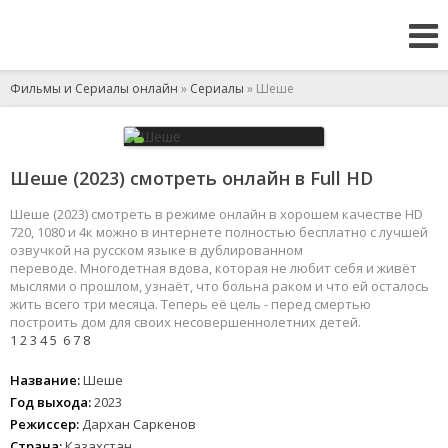
Фильмы и Сериалы онлайн
»
Сериалы
» Шеше
Шеше (2023) смотреть онлайн в Full HD
Шеше (2023) смотреть в режиме онлайн в хорошем качестве HD
720, 1080 и 4к можно в интернете полностью бесплатно с лучшей
озвучкой на русском языке в дублированном
переводе. Многодетная вдова, которая не любит себя и живёт
мыслями о прошлом, узнаёт, что больна раком и что ей осталось
жить всего три месяца. Теперь её цель - перед смертью
построить дом для своих несовершеннолетних детей.
1
2
3
4
5
6
7
8
Название:
Шеше
Год выхода:
2023
Режиссер:
Дархан Саркенов
Страна:
Казахстан