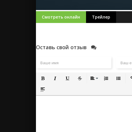
Смотреть онлайн
Трейлер
Оставь свой отзыв
Полужирный
Курсив
Подчеркнутый
Зачеркнутый
Выравнивание
Нумерованный
Маркиро
Вс
Вставка спойлера