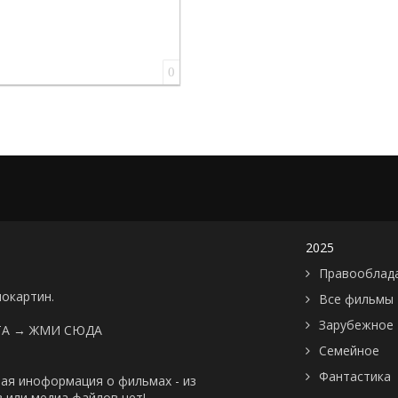
0
2025
Правооблад
нокартин.
Все фильмы
Зарубежное
ТА →
ЖМИ СЮДА
Семейное
Фантастика
ая иноформация о фильмах - из
 или медиа файлов нет!