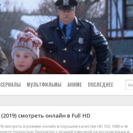
СЕРИАЛЫ
МУЛЬТФИЛЬМЫ
АНИМЕ
ПОСЛЕДНЕЕ
Все
Криминал
н (2019) смотреть онлайн в Full HD
Боевики
Мелодрамы
Военные
2024
Приключения
019) смотреть в режиме онлайн в хорошем качестве HD 720, 1080 и 4к
рнете полностью бесплатно с лучшей озвучкой на русском языке в