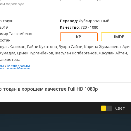
Детективы
2023
Семейные
ом переводе.
Детские
2022
Спорт
Драмы
2021
Триллеры
р тоқсан
Перевод:
Дублированный
Комедии
Ужасы
2019
Качество:
720 - 1080
Русские
Фантастика
амир Тастембеков
СССР
Фэнтези
хстан
ые
Зарубежные
гуль Казихан, Гайни Кукатова, Зухра Сайпи, Карина Жумалиева, Ади
Жумадил, Ермек Турганбеков, Жасулан Копбергенов, Жасулан Айтен,
Фильмы из соцетей
аяхметова
лы
/
Мелодрамы
 тоқсан в хорошем качестве Full HD 1080p
Свет