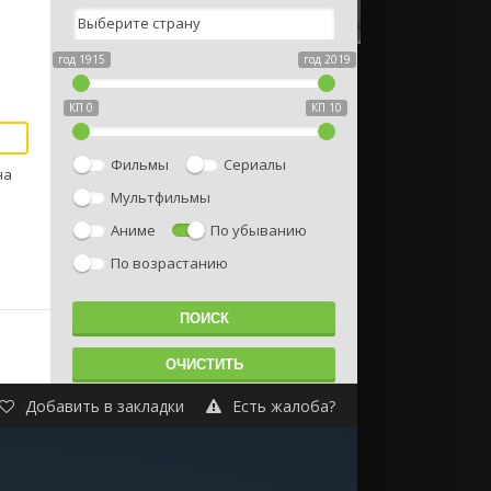
год 1915
год 2019
КП 0
КП 10
Фильмы
Сериалы
на
Мультфильмы
Аниме
По убыванию
По возрастанию
Добавить в закладки
Есть жалоба?