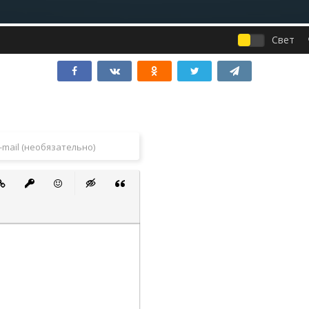
Свет
 список
ванный список
тавить ссылку
Вставить защищенную ссылку
Вставить смайлик
Вставка скрытого текста
Вставка цитаты