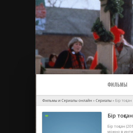
ФИЛЬМЫ
Фильмы и Сериалы онлайн
»
Сериалы
» Бір тоқсан
Все
Бір тоқса
2024
Бір тоқсан (2
можно в инте