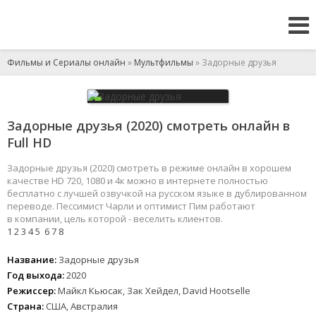
Фильмы и Сериалы онлайн
»
Мультфильмы
» Задорные друзья
Задорные друзья (2020) смотреть онлайн в
Full HD
Задорные друзья (2020) смотреть в режиме онлайн в хорошем
качестве HD 720, 1080 и 4к можно в интернете полностью
бесплатно с лучшей озвучкой на русском языке в дублированном
переводе. Пессимист Чарли и оптимист Пим работают
в компании, цель которой - веселить клиентов.
1
2
3
4
5
6
7
8
Название:
Задорные друзья
Год выхода:
2020
Режиссер:
Майкл Кьюсак, Зак Хейдел, David Hootselle
Страна:
США, Австралия