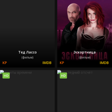
Тед Лассо
Эскортница
(фильм)
(фильм)
HD
HD