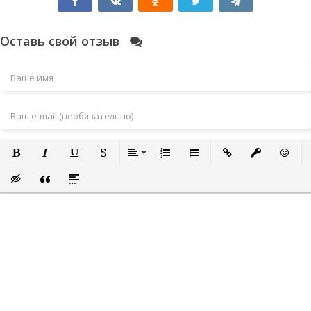
Оставь свой отзыв
Полужирный
Курсив
Подчеркнутый
Зачеркнутый
Выравнивание
Нумерованный список
Маркированный список
Вставить ссылку
Вставить за
Встави
Вставка скрытого текста
Вставка цитаты
Вставка спойлера