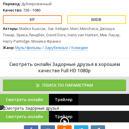
Перевод:
Дублированный
Качество:
720 - 1080
Актеры:
Майкл Кьюсак, Зак Хейдел, Marc Menchaca, Джошуа
Томар, Эрика Линдбек, David Dore, Hans van Harken, Мик Лауэр,
Harry Partridge, Моника Франко
Жанр:
Мультфильмы
/
Зарубежные
/
Комедии
Смотреть онлайн Задорные друзья в хорошем
качестве Full HD 1080p
ПОИСК ПО ПАРАМЕТРАМ
Смотреть онлайн
Трейлер
Смотреть онлайн
Трейлер