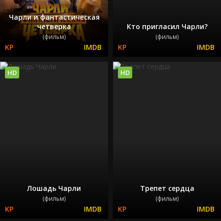
Чарли и фантастическая
четверка
Кто пригласил Чарли?
(фильм)
(фильм)
HD
HD
Лошадь Чарли
Трепет сердца
(фильм)
(фильм)