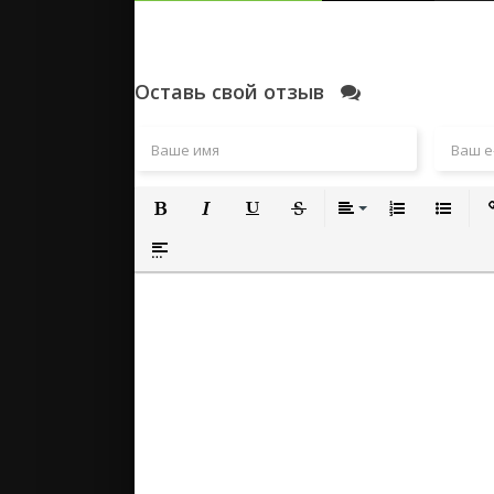
Оставь свой отзыв
Полужирный
Курсив
Подчеркнутый
Зачеркнутый
Выравнивание
Нумерованный
Маркиро
Вс
Вставка спойлера