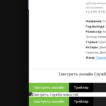
2023
дублированн
2022
программы.
1
2
3
4
5
6
7
8
2021
Название:
С
Русские
Год выхода:
СССР
Режиссер:
Ал
Энтони Хеми
Зарубежн
Страна:
США
Актеры:
Джеф
Садоски, Дев
Жанр:
Сериа
Смотреть онлайн Служба
Смотреть онлайн
Трейлер
Смотреть онлайн
Трейлер