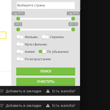
год 1915
год 2019
КП 0
КП 10
Фильмы
Сериалы
Мультфильмы
Аниме
По убыванию
По возрастанию
Добавить в закладки
Есть жалоба?
Добавить в закладки
Есть жалоба?