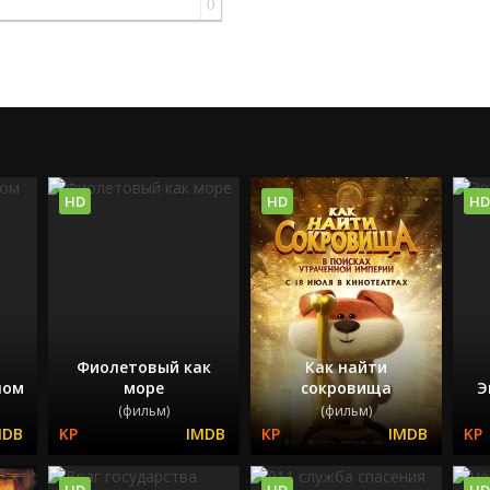
0
HD
HD
HD
Фиолетовый как
Как найти
лом
море
сокровища
Э
(фильм)
(фильм)
HD
HD
HD