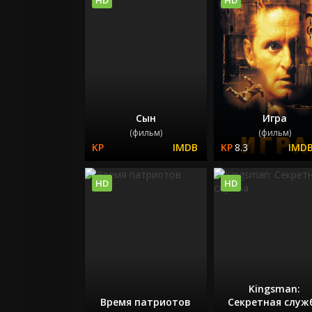
Сын
Игра
(фильм)
(фильм)
8.3
HD
HD
Kingsman:
Время патриотов
Секретная служ