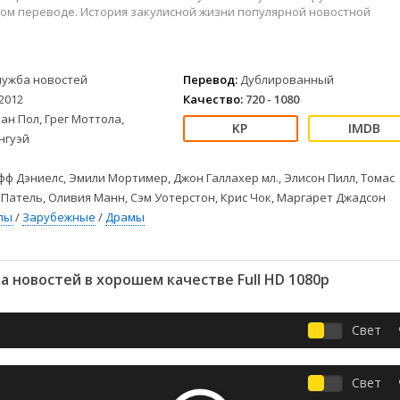
Детективы
2023
Семейные
ом переводе. История закулисной жизни популярной новостной
Детские
2022
Спорт
Драмы
2021
Триллеры
Комедии
Ужасы
лужба новостей
Перевод:
Дублированный
Русские
Фантастика
2012
Качество:
720 - 1080
СССР
Фэнтези
ан Пол, Грег Моттола,
нгуэй
ые
Зарубежные
Фильмы из соцетей
ф Дэниелс, Эмили Мортимер, Джон Галлахер мл., Элисон Пилл, Томас
 Патель, Оливия Манн, Сэм Уотерстон, Крис Чок, Маргарет Джадсон
лы
/
Зарубежные
/
Драмы
 новостей в хорошем качестве Full HD 1080p
Свет
Свет