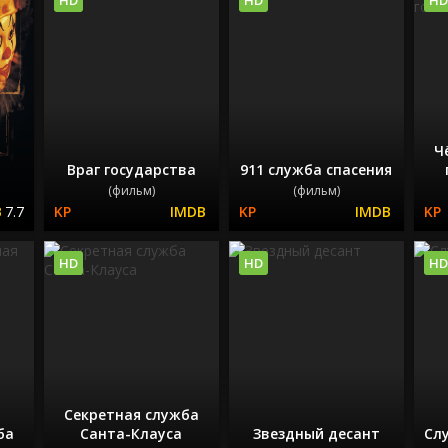
Ч
Враг государства
911 служба спасения
(фильм)
(фильм)
7.7
HD
HD
HD
Секретная служба
ба
Санта-Клауса
Звездный десант
Сл