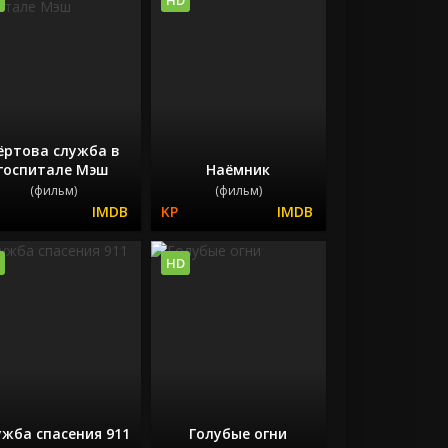
ёртова служба в
госпитале Мэш
Наёмник
(фильм)
(фильм)
HD
ужба спасения 911
Голубые огни