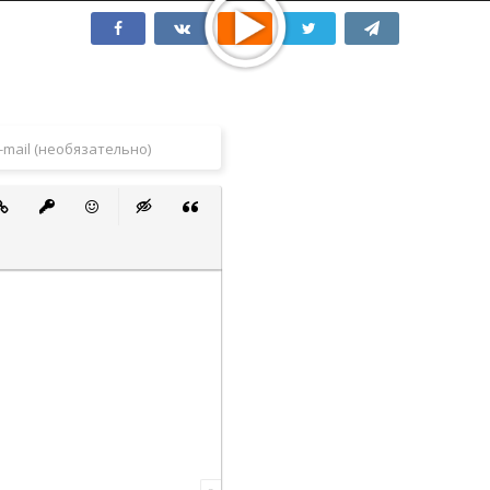
 список
ванный список
тавить ссылку
Вставить защищенную ссылку
Вставить смайлик
Вставка скрытого текста
Вставка цитаты