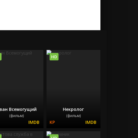
HD
ван Всемогущий
Некролог
(фильм)
(фильм)
HD