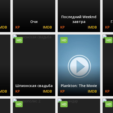
Последний Weeknd
Очи
завтра
Г
HD
HD
HD
Шпионская свадьба
Plankton: The Movie
HD
HD
HD