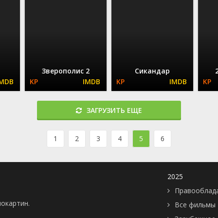
Зверополис 2
Сикандар
ЗАГРУЗИТЬ ЕЩЕ
1
2
3
4
5
6
2025
Правооблад
нокартин.
Все фильмы