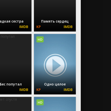
адкая сестра
Память сердец
HD
Бес попутал
Одно целое
HD