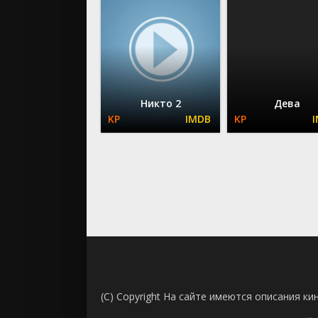
Никто 2
Дева
(C) Copyright На сайте имеются описания ки