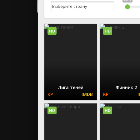
КП 0
2023
2022
2021
HD
HD
Русские
СССР
Зарубежн
Лига теней
Финник 2
HD
HD