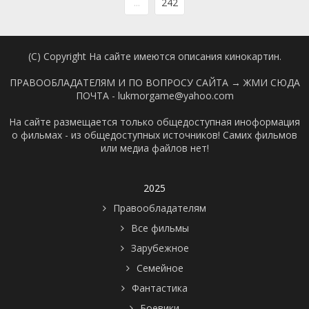
...
242
(C) Copyright На сайте имеются описания кинокартин.
ПРАВООБЛАДАТЕЛЯМ И ПО ВОПРОСУ САЙТА →
ЖМИ СЮДА
ПОЧТА - lukmorgame@yahoo.com
На сайте размещается только общедоступная иноформация
о фильмах - из общедоступных источников! Самих фильмов
или медиа файлов нет!
2025
Правообладателям
Все фильмы
Зарубежное
Семейное
Фантастика
Боевики