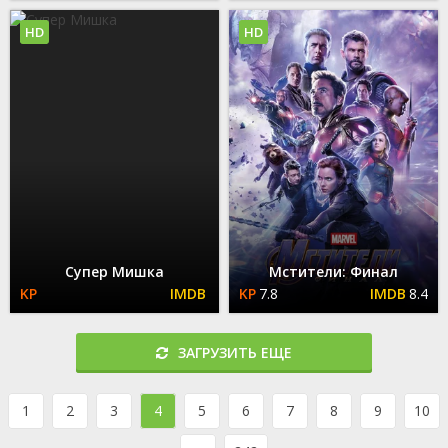
HD
HD
Супер Мишка
Мстители: Финал
7.8
8.4
ЗАГРУЗИТЬ ЕЩЕ
1
2
3
4
5
6
7
8
9
10