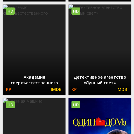
HD
HD
Академия
Детективное агентство
сверхъестественного
«Лунный свет»
HD
HD