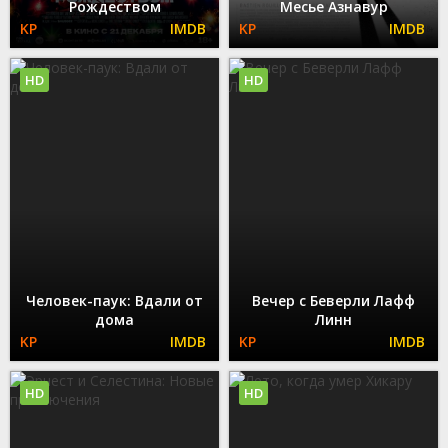
Рождеством
Месье Азнавур
HD
HD
Человек-паук: Вдали от
Вечер с Беверли Лафф
дома
Линн
HD
HD