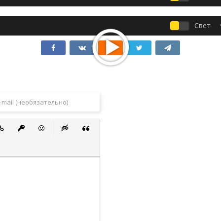
Свет
 список
ванный список
тавить ссылку
Вставить защищенную ссылку
Вставить смайлик
Вставка скрытого текста
Вставка цитаты