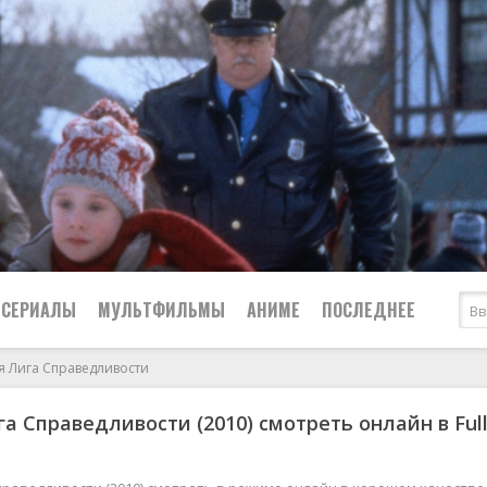
СЕРИАЛЫ
МУЛЬТФИЛЬМЫ
АНИМЕ
ПОСЛЕДНЕЕ
 Лига Справедливости
Все
Криминал
а Справедливости (2010) смотреть онлайн в Ful
Боевики
Мелодрамы
Военные
2024
Приключения