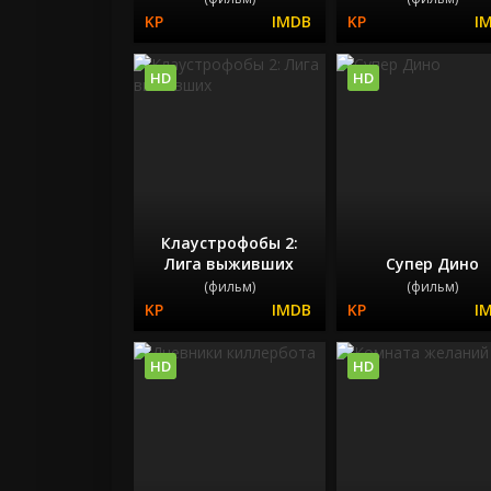
HD
HD
Клаустрофобы 2:
Лига выживших
Супер Дино
(фильм)
(фильм)
HD
HD