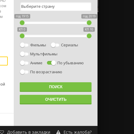
 HD
ском
в
им
год 1915
год 2019
КП 0
КП 10
Фильмы
Сериалы
Мультфильмы
Аниме
По убыванию
По возрастанию
рой
Добавить в закладки
Есть жалоба?