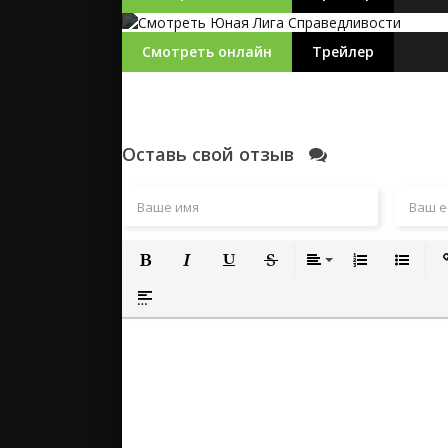
Смотреть онлайн
Трейлер
Оставь свой отзыв
Полужирный
Курсив
Подчеркнутый
Зачеркнутый
Выравнивание
Нумерованный
Маркиро
Вс
Вставка спойлера