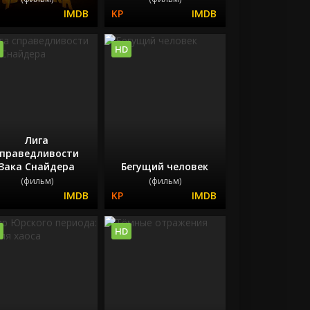
HD
Лига
справедливости
Зака Снайдера
Бегущий человек
(фильм)
(фильм)
HD