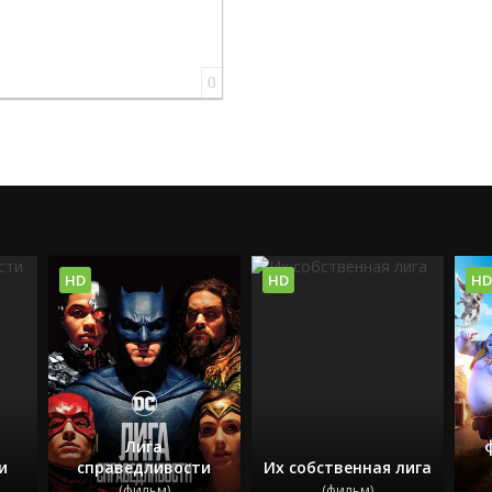
0
HD
HD
HD
Лига
и
справедливости
Их собственная лига
(фильм)
(фильм)