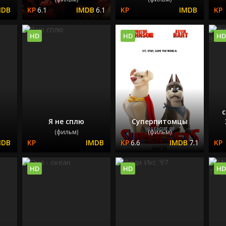
6.1
6.1
HD
HD
HD
Я не сплю
Суперпитомцы
(фильм)
(фильм)
6.6
7.1
HD
HD
HD