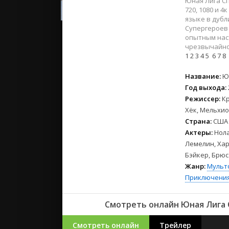
Юная Лига Сп
2023
720, 1080 и 
2022
языке в дуб
2021
Супергероев 
опытным нас
чрезвычайно
Русские
1
2
3
4
5
6
7
8
СССР
Название:
Ю
Зарубежн
Год выхода:
Режиссер:
К
Хёк, Мельхи
Страна:
США
Актеры:
Нола
Лемелин, Хар
Бэйкер, Брюс
Жанр:
Мульт
Приключени
Смотреть онлайн Юная Лига С
Смотреть онлайн
Трейлер