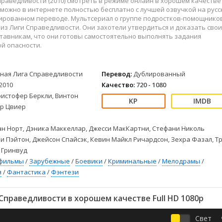
раведливости (2010) смотреть в режиме онлайн в хорошем качестве
Детективы
2023
Семейные
4к можно в интернете полностью бесплатно с лучшей озвучкой на рус
Детские
2022
Спорт
лированном переводе. Мультсериал о группе подростков-помощнико
Драмы
2021
Триллеры
из Лиги Справедливости. Они захотели утвердиться и доказать сво
тавникам, что они готовы самостоятельно выполнять задания
Комедии
Ужасы
й опасности.
Русские
Фантастика
СССР
Фэнтези
ная Лига Справедливости
Перевод:
Дублированный
ые
Зарубежные
2010
Качество:
720 - 1080
Фильмы из соцетей
ристофер Беркли, Винтон
ор Цвиер
н Норт, Дэника Маккеллар, Джесси МакКартни, Стефани Николь
и Пэйтон, Джейсон Спайсэк, Кевин Майкл Ричардсон, Зехра Фазал, Т
 Гринвуд
фильмы
/
Зарубежные
/
Боевики
/
Криминальные
/
Мелодрамы
/
я
/
Фантастика
/
Фэнтези
праведливости в хорошем качестве Full HD 1080p
Свет