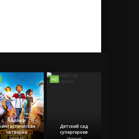
HD
Чарли и
фантастическая
Детский сад
четверка
супергероев
(фильм)
(фильм)