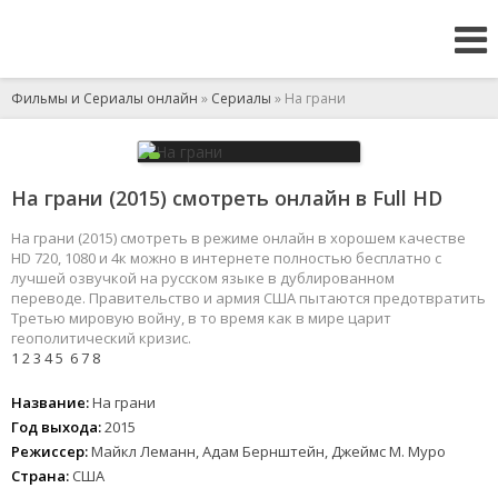
Фильмы и Сериалы онлайн
»
Сериалы
» На грани
На грани (2015) смотреть онлайн в Full HD
На грани (2015) смотреть в режиме онлайн в хорошем качестве
HD 720, 1080 и 4к можно в интернете полностью бесплатно с
лучшей озвучкой на русском языке в дублированном
переводе. Правительство и армия США пытаются предотвратить
Третью мировую войну, в то время как в мире царит
геополитический кризис.
1
2
3
4
5
6
7
8
Название:
На грани
Год выхода:
2015
Режиссер:
Майкл Леманн, Адам Бернштейн, Джеймс М. Муро
Страна:
США