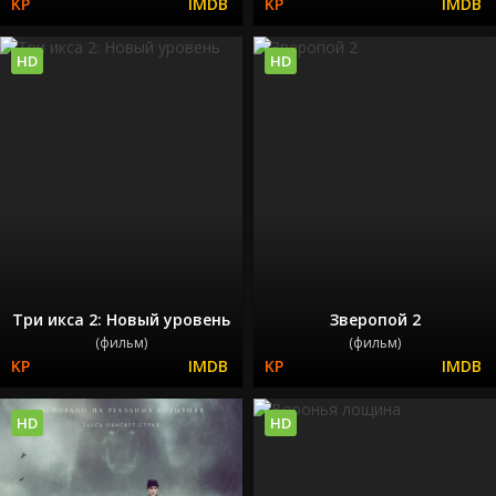
HD
HD
Три икса 2: Новый уровень
Зверопой 2
(фильм)
(фильм)
HD
HD