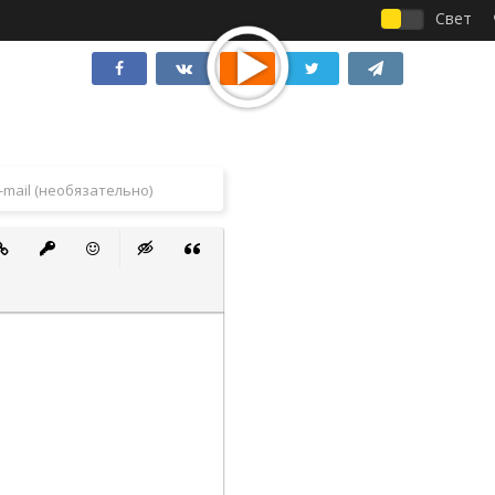
Свет
 список
ванный список
тавить ссылку
Вставить защищенную ссылку
Вставить смайлик
Вставка скрытого текста
Вставка цитаты