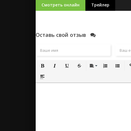
Смотреть онлайн
Трейлер
Оставь свой отзыв
Полужирный
Курсив
Подчеркнутый
Зачеркнутый
Выравнивание
Нумерованный
Маркиро
Вс
Вставка спойлера