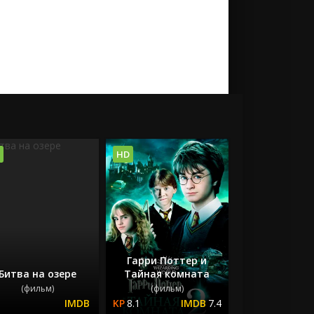
HD
Гарри Поттер и
Битва на озере
Тайная комната
(фильм)
(фильм)
8.1
7.4