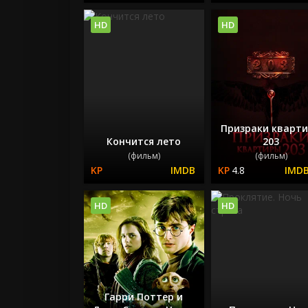
HD
HD
Призраки кварт
Кончится лето
203
(фильм)
(фильм)
4.8
HD
HD
Гарри Поттер и