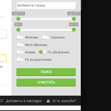
год 1915
год 2019
пно
КП 0
КП 10
т
Фильмы
Сериалы
Мультфильмы
Аниме
По убыванию
По возрастанию
ин
Добавить в закладки
Есть жалоба?