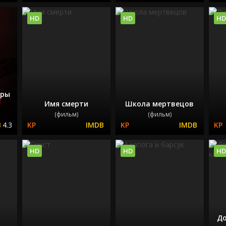
HD
HD
HD
иры
Имя смерти
Школа мертвецов
(фильм)
(фильм)
4.3
HD
HD
HD
До