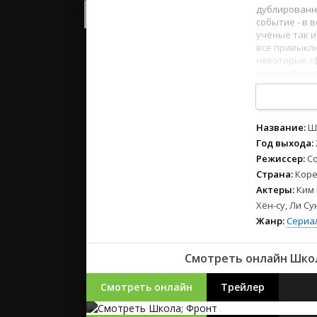
2023
дублированн
2022
событие - в 
учёные так и
2021
все привыкл
некоторые с
военное поло
Русские
в армию в т
СССР
на выпускны
1
2
3
4
5
6
7
8
Зарубежн
Название:
Ш
Год выхода:
Режиссер:
Со
Страна:
Коре
Актеры:
Ким 
Хён-су, Ли Су
Жанр:
Сериа
Смотреть онлайн Школа
Смотреть онлайн
Трейлер