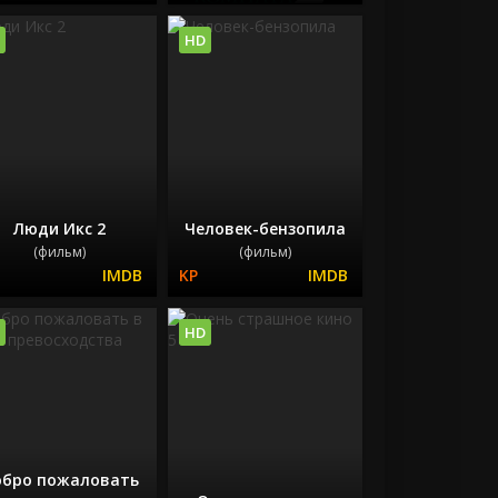
HD
Люди Икс 2
Человек-бензопила
(фильм)
(фильм)
HD
бро пожаловать