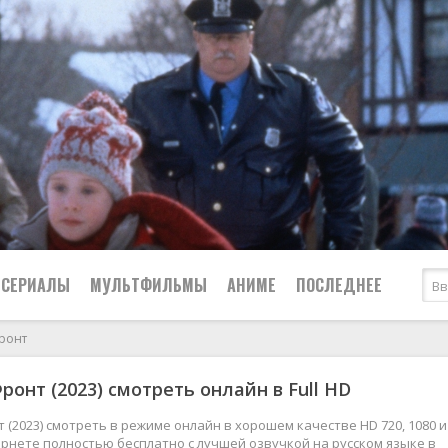
СЕРИАЛЫ
МУЛЬТФИЛЬМЫ
АНИМЕ
ПОСЛЕДНЕЕ
ронт
Все
Криминал
ронт (2023) смотреть онлайн в Full HD
Боевики
Мелодрамы
Военные
2024
Приключения
 (2023) смотреть в режиме онлайн в хорошем качестве HD 720, 1080 и
рнете полностью бесплатно с лучшей озвучкой на русском языке в