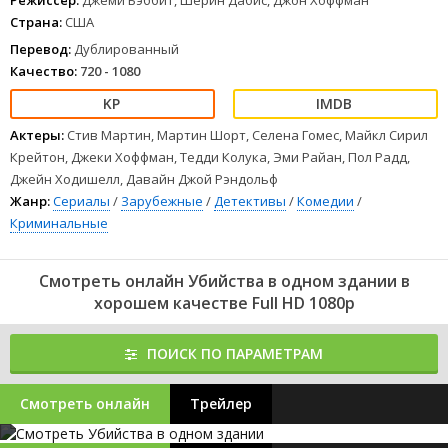
Режиссер:
Джеми Бэббит, Шерин Дабис, Джон Хоффман
Страна:
США
Перевод:
Дублированный
Качество:
720 - 1080
Актеры:
Стив Мартин, Мартин Шорт, Селена Гомес, Майкл Сирил
Крейтон, Джеки Хоффман, Тедди Колука, Эми Райан, Пол Радд,
Джейн Ходишелл, Давайн Джой Рэндольф
Жанр:
Сериалы
/
Зарубежные
/
Детективы
/
Комедии
/
Криминальные
Смотреть онлайн Убийства в одном здании в
хорошем качестве Full HD 1080p
ПОИСК ПО ПАРАМЕТРАМ
Смотреть онлайн
Трейлер