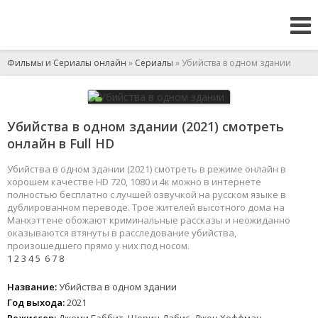
Фильмы и Сериалы онлайн
»
Сериалы
» Убийства в одном здании
Убийства в одном здании (2021) смотреть
онлайн в Full HD
Убийства в одном здании (2021) смотреть в режиме онлайн в
хорошем качестве HD 720, 1080 и 4к можно в интернете
полностью бесплатно с лучшей озвучкой на русском языке в
дублированном переводе. Трое жителей высотного дома на
Манхэттене обожают криминальные рассказы и неожиданно
оказываются втянуты в расследование убийства,
произошедшего прямо у них под носом.
1
2
3
4
5
6
7
8
Название:
Убийства в одном здании
Год выхода:
2021