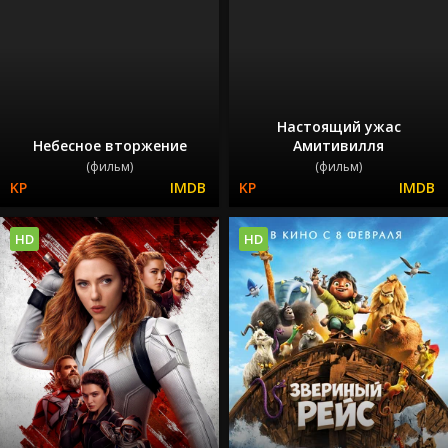
Настоящий ужас
Небесное вторжение
Амитивилля
(фильм)
(фильм)
HD
HD