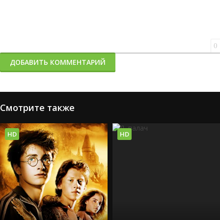
0
ДОБАВИТЬ КОММЕНТАРИЙ
Смотрите также
HD
HD