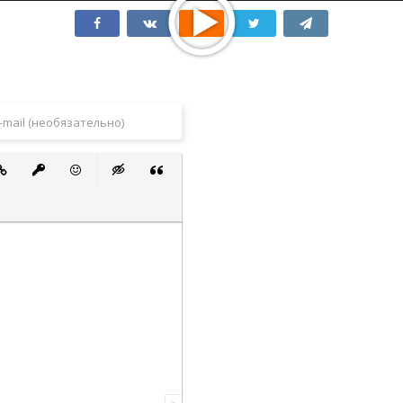
 список
ванный список
тавить ссылку
Вставить защищенную ссылку
Вставить смайлик
Вставка скрытого текста
Вставка цитаты