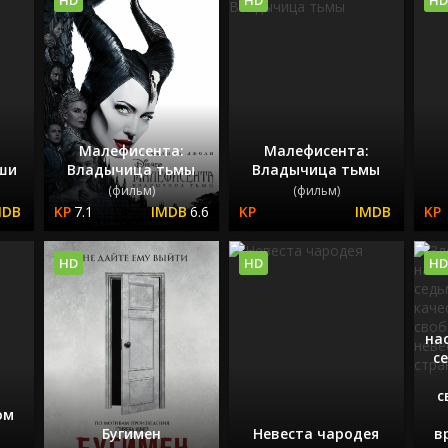
Малефисента:
Малефисента:
ыши
Владычица тьмы
Владычица тьмы
(фильм)
(фильм)
7.1
6.6
HD
HD
HD
на
с
с
ом
Бугимен
Невеста чародея
в