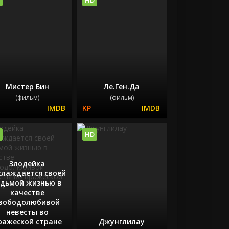
Мистер Бин
Ле.Ген.Да
(фильм)
(фильм)
HD
Злодейка
слаждается своей
едьмой жизнью в
качестве
вободолюбивой
невесты во
ражеской стране
Джунглилау