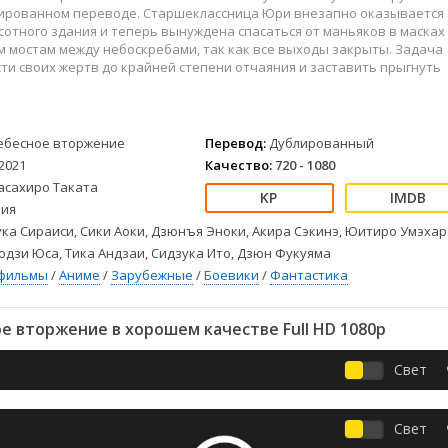
Детективы
2023
Семейные
лированном переводе. Старшеклассница Юри внезапно оказывается
Детские
2022
Спорт
отного здания и теперь вынуждена спасаться от маньяков в масках
 мостам между небоскребами, так как все выходы закрыты. Задача
Драмы
2021
Триллеры
сти своих жертв до крайней степени отчаяния и заставить прыгнуть
Комедии
Ужасы
Русские
Фантастика
СССР
Фэнтези
ебесное вторжение
Перевод:
Дублированный
ые
Зарубежные
2021
Качество:
720 - 1080
Фильмы из соцетей
асахиро Таката
ия
ка Сираиси, Сики Аоки, Дзюнъя Эноки, Акира Сэкинэ, Юитиро Умэхар
Кодзи Юса, Тика Андзаи, Сидзука Ито, Дзюн Фукуяма
фильмы
/
Аниме
/
Зарубежные
/
Боевики
/
Фантастика
 вторжение в хорошем качестве Full HD 1080p
Свет
Свет