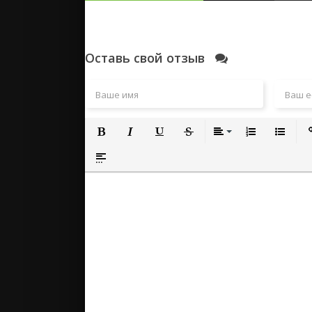
Оставь свой отзыв
Полужирный
Курсив
Подчеркнутый
Зачеркнутый
Выравнивание
Нумерованный
Маркиро
Вс
Вставка спойлера