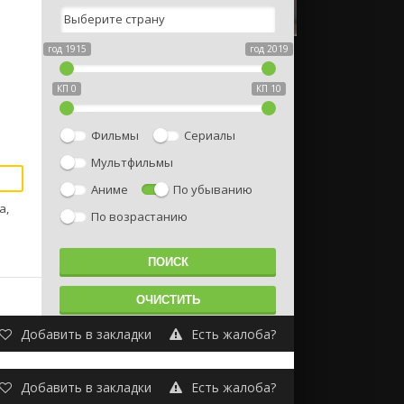
год 1915
год 2019
КП 0
КП 10
Фильмы
Сериалы
Мультфильмы
Аниме
По убыванию
а,
По возрастанию
Добавить в закладки
Есть жалоба?
Добавить в закладки
Есть жалоба?