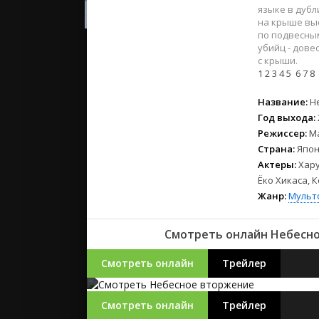
2023
языке в дуб
2022
на крыше выс
по подвесным
2021
убийц - дове
с крыши.
1
2
3
4
5
6
7
8
Русские
СССР
Название:
Н
Зарубежн
Год выхода:
Режиссер:
М
Страна:
Япон
Актеры:
Хару
Ёко Хикаса, 
Жанр:
Мульт
Смотреть онлайн Небесное
Смотреть онлайн
Трейлер
Смотреть онлайн
Трейлер