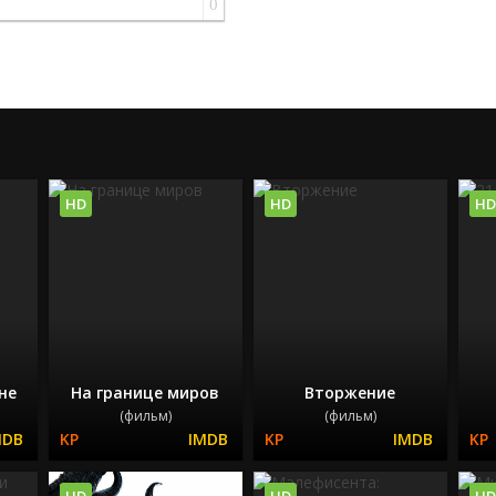
0
HD
HD
HD
не
На границе миров
Вторжение
(фильм)
(фильм)
HD
HD
HD