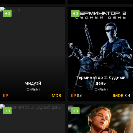
HD
HD
Терминатор 2: Судный
Мидуэй
день
(фильм)
(фильм)
8.6
8.4
HD
HD