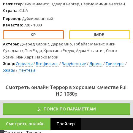
В следующем году президент США санкционирует
Режиссер:
Тим Милантс, Эдвард Бергер, Сергио Мимица-Геззан
интернирование, в результате около 120 тысяч живших
Страна:
США
в Америке японцев насильственно выселяются с Тихоокеанского
побережья в специальные лагеря. Вместе с и
Перевод:
Дублированный
1
2
3
4
5
6
7
8
Качество:
720 - 1080
Актеры:
Джаред Харрис, Дерек Мио, Тобайас Мензис, Кики
Сукэдзанэ, Пол Рэди, Кристина Родло, Адам Нагаитис, Синго
Усами, Иэн Харт, Наоко Мори
Жанр:
Сериалы
/
Все фильмы
/
Зарубежные
/
Драмы
/
Триллеры
/
Ужасы
/
Фэнтези
Смотреть онлайн Террор в хорошем качестве Full
HD 1080p
ПОИСК ПО ПАРАМЕТРАМ
Смотреть онлайн
Трейлер