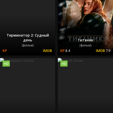
Терминатор 2: Судный
день
Титаник
(фильм)
(фильм)
8.4
7.9
HD
HD