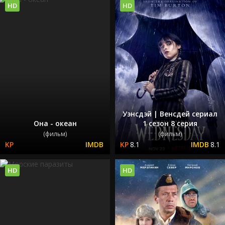
HD
HD
Уэнсдэй | Венсдей сериал
Она - океан
1 сезон 8 серия
(фильм)
(фильм)
8.1
8.1
HD
HD