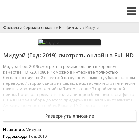
Фильмы и Сериалы онлайн
»
Все фильмы
» Мидуэй
Мидуэй (Год: 2019) смотреть онлайн в Full HD
Мидуэй (Год: 2019) смотреть в режиме онлайн в хорошем
качестве HD 720, 1080 и 4к можно в интернете полностью
бесплатно с лучшей озвучкой на русском языке в дублированном
переводе. История одного из самых масштабных и стратегически
важных морских сражений на Тихом океане Второй мировой
войны. После разгрома японской авиацией большей части флота
США в Перл-Харборе до этого придерживавшаяся нейтралитета
Америка вступает в войну. В июне 1942 года остатки
американского флота под командованием адмирала Честера
Развернуть описание
Нимица сражаются с Императорским флотом Японии у атолла
Мидуэй.
1
2
3
4
5
6
7
8
Название:
Мидуэй
Год выхода:
Год: 2019