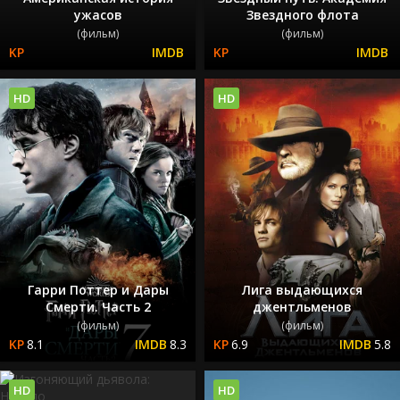
ужасов
Звездного флота
(фильм)
(фильм)
HD
HD
Гарри Поттер и Дары
Лига выдающихся
Смерти. Часть 2
джентльменов
(фильм)
(фильм)
8.1
8.3
6.9
5.8
HD
HD