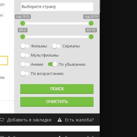
ади
ак
год 1915
год 2019
КП 0
КП 10
Фильмы
Сериалы
Мультфильмы
Аниме
По убыванию
По возрастанию
ino
Добавить в закладки
Есть жалоба?