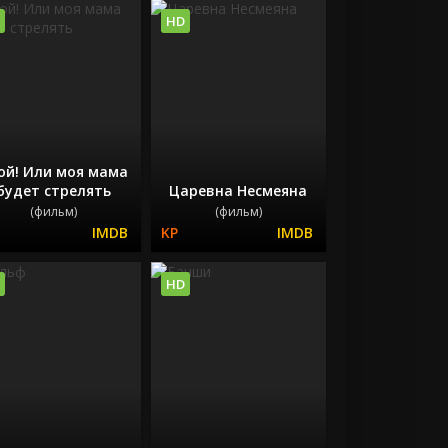
HD
ой! Или моя мама
будет стрелять
Царевна Несмеяна
(фильм)
(фильм)
HD