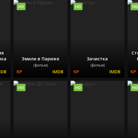
HD
HD
HD
ия
Ст
нка
Эмили в Париже
Зачистка
(фильм)
(фильм)
HD
HD
HD