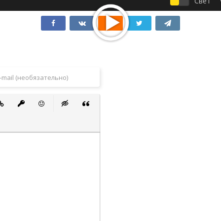
Свет
 список
ванный список
тавить ссылку
Вставить защищенную ссылку
Вставить смайлик
Вставка скрытого текста
Вставка цитаты