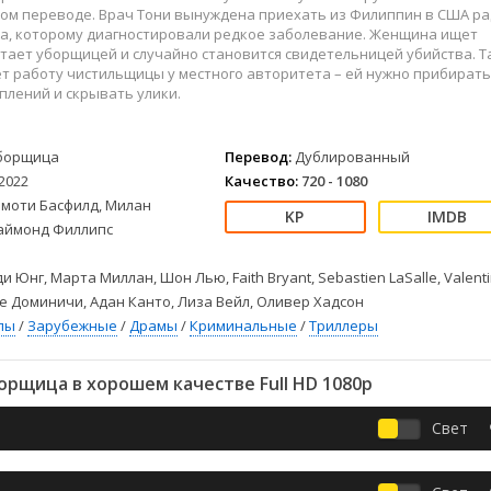
Детективы
2023
Семейные
ом переводе. Врач Тони вынуждена приехать из Филиппин в США р
Детские
2022
Спорт
на, которому диагностировали редкое заболевание. Женщина ищет
тает уборщицей и случайно становится свидетельницей убийства. Т
Драмы
2021
Триллеры
т работу чистильщицы у местного авторитета – ей нужно прибирать
Комедии
Ужасы
плений и скрывать улики.
Русские
Фантастика
СССР
Фэнтези
борщица
Перевод:
Дублированный
ые
Зарубежные
2022
Качество:
720 - 1080
Фильмы из соцетей
имоти Басфилд, Милан
Даймонд Филлипс
и Юнг, Марта Миллан, Шон Лью, Faith Bryant, Sebastien LaSalle, Valent
 Де Доминичи, Адан Канто, Лиза Вейл, Оливер Хадсон
лы
/
Зарубежные
/
Драмы
/
Криминальные
/
Триллеры
рщица в хорошем качестве Full HD 1080p
Свет