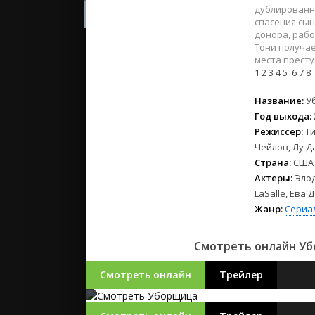
2023
дублированн
2022
спасения сы
донора, рабо
2021
Тони получае
места престу
1
2
3
4
5
6
7
8
Русские
СССР
Название:
У
Зарубежн
Год выхода:
Режиссер:
Т
Чейлов, Лу 
Страна:
США
Актеры:
Элод
LaSalle, Ева
Жанр:
Сериа
Смотреть онлайн Убо
Смотреть онлайн
Трейлер