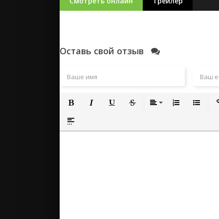
Смотреть онлайн
Трейлер
Оставь свой отзыв
Полужирный
Курсив
Подчеркнутый
Зачеркнутый
Выравнивание
Нумерованный
Маркиро
Вс
Вставка спойлера