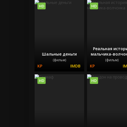
HD
HD
Реальная истор
Шальные деньги
мальчика-волчо
(фильм)
(фильм)
HD
HD