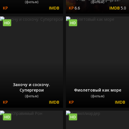
(фильм)
(фильм)
6.6
5.0
HD
HD
Захочу и соскочу.
Супергерои
Фиолетовый как море
(фильм)
(фильм)
HD
HD