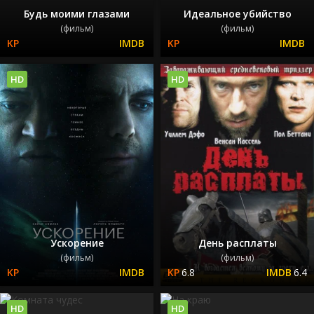
Будь моими глазами
Идеальное убийство
(фильм)
(фильм)
HD
HD
Ускорение
День расплаты
(фильм)
(фильм)
6.8
6.4
HD
HD