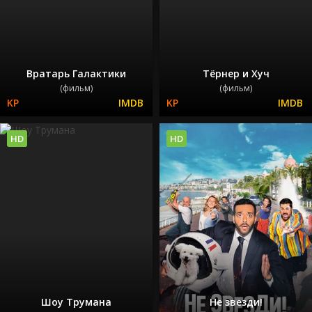
Вратарь Галактики
Тёрнер и Хуч
(фильм)
(фильм)
HD
HD
Шоу Трумана
Не звезди!