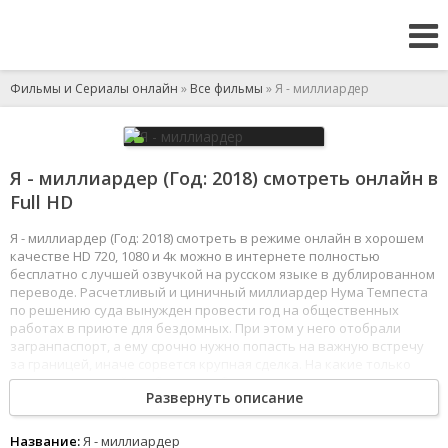
Фильмы и Сериалы онлайн
»
Все фильмы
» Я - миллиардер
Я - миллиардер (Год: 2018) смотреть онлайн в
Full HD
Я - миллиардер (Год: 2018) смотреть в режиме онлайн в хорошем
качестве HD 720, 1080 и 4к можно в интернете полностью
бесплатно с лучшей озвучкой на русском языке в дублированном
переводе. Расчетливый и циничный миллиардер Нума Темпеста
по решению суда вынужден провести год на общественных
работах в приюте для бездомных. При этом у него отобрали
загранпаспорт, а ему срочно нужно попасть на важную встречу
за границей, иначе сорвется крупная сделка. На какие только
ухищрения ни пойдет богач, чтобы провернуть задуманное.
Развернуть описание
1
2
3
4
5
6
7
8
Название:
Я - миллиардер