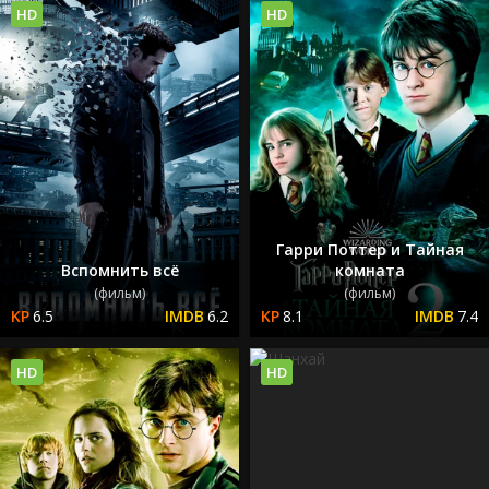
HD
HD
Гарри Поттер и Тайная
Вспомнить всё
комната
(фильм)
(фильм)
6.5
6.2
8.1
7.4
HD
HD