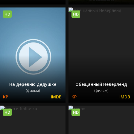
HD
HD
На деревню дедушке
Обещанный Неверленд
(фильм)
(фильм)
HD
HD