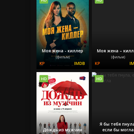
Моя жена - киллер
Моя жена – килл
(фильм)
(фильм)
HD
HD
Я бы тебя пнул
Дождь из мужчин
если бы могла