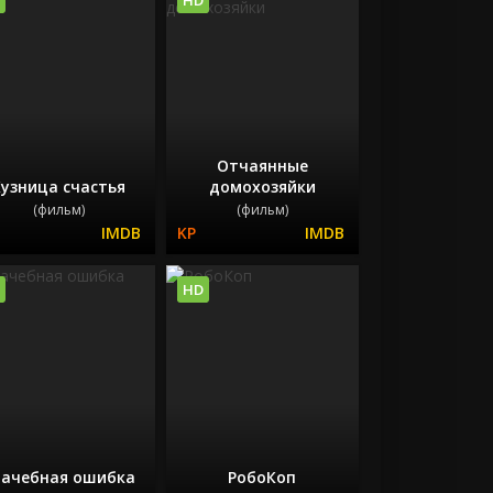
Отчаянные
Кузница счастья
домохозяйки
(фильм)
(фильм)
HD
рачебная ошибка
РобоКоп