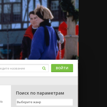
ВОЙТИ
Поиск по параметрам
4к