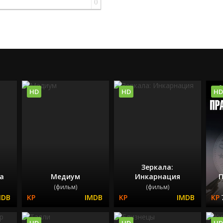
0
HD
HD
HD
Зеркала:
а
Медиум
Инкарнация
П
(фильм)
(фильм)
HD
HD
HD