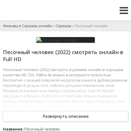
Фильмы и Сериалы онлайн
»
Сериалы
» Песочный человек
Песочный человек (2022) смотреть онлайн в
Full HD
Песочный человек (2022) смотреть в режиме онлайн в хорошем
качестве HD 720, 1080 и 4к можно в интернете полностью
бесплатно с лучшей озвучкой на русском языке в дублированном
переводе. В результате тайного ритуала повелитель снов
Морфей оказывается в плену у оккультиста. Спустя 100 лет
ему удается бежать. В его отсутствие мир сильно изменился.
Теперь Морфею предстоит вернуть былую силу, возродить свое
царство и понять, как изменился он сам.
1
2
3
4
5
6
7
8
Развернуть описание
Название:
Песочный человек