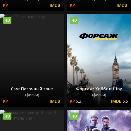
HD
HD
Сэм: Песочный эльф
Форсаж: Хоббс и Шоу
(фильм)
(фильм)
6.3
6.5
HD
HD