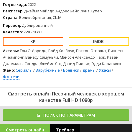
Год выхода:
2022
Режиссер:
Джейми Чайлдс, Андрес Байс, Луиз Хупер
Страна:
Великобритания, США
Перевод:
Дублированный
Качество:
720 - 1080
Актеры:
Том Стёрридж, Бойд Холбрук, Пэттон Освальт, Вивьенн
Ачеампонг, Ванесу Самуньяи, Мэйсон Александр Парк, Разан
Джаммаль, Сандра Джеймс-Янг, Дэвид Тьюлис, Эдди Каранджа
Жанр:
Сериалы
/
Зарубежные
/
Боевики
/
Драмы
/
Ужасы
/
Фэнтези
Смотреть онлайн Песочный человек в хорошем
качестве Full HD 1080p
ПОИСК ПО ПАРАМЕТРАМ
Смотреть онлайн
Трейлер