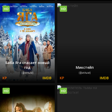
HD
HD
Баба Яга спасает новый
год
Микстейп
(фильм)
(фильм)
HD
HD