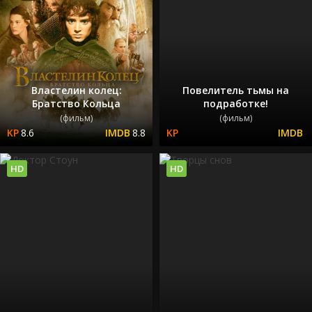
Властелин колец:
Повелитель тьмы на
Братство Кольца
подработке!
(фильм)
(фильм)
8.6
8.8
HD
HD