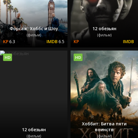
Форсаж: Хоббс и Шоу
12 обезьян
(фильм)
(фильм)
6.3
6.5
HD
HD
Хоббит: Битва пяти
12 обезьян
воинств
(фильм)
(фильм)