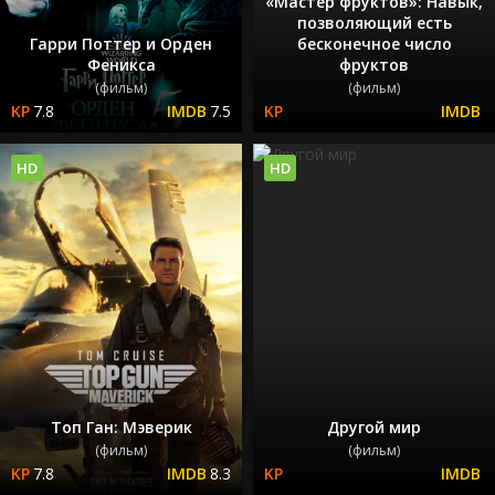
«Мастер фруктов»: Навык,
позволяющий есть
Гарри Поттер и Орден
бесконечное число
Феникса
фруктов
(фильм)
(фильм)
7.8
7.5
HD
HD
Топ Ган: Мэверик
Другой мир
(фильм)
(фильм)
7.8
8.3