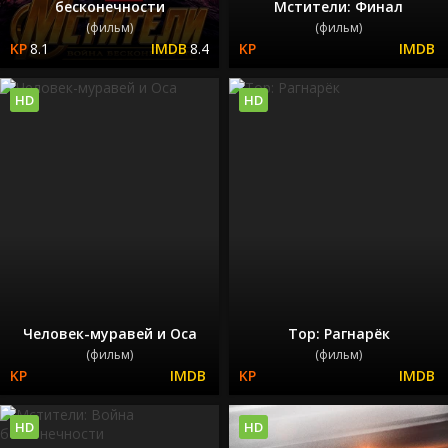
бесконечности
Мстители: Финал
(фильм)
(фильм)
8.1
8.4
HD
HD
Человек-муравей и Оса
Тор: Рагнарёк
(фильм)
(фильм)
HD
HD