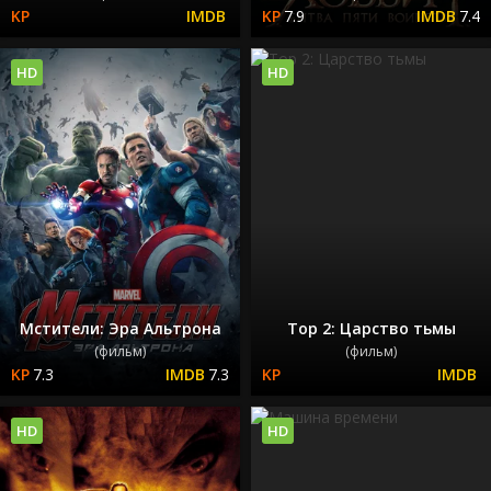
7.9
7.4
HD
HD
Мстители: Эра Альтрона
Тор 2: Царство тьмы
(фильм)
(фильм)
7.3
7.3
HD
HD