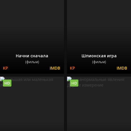
Начни сначала
Шпионская игра
(фильм)
(фильм)
HD
HD