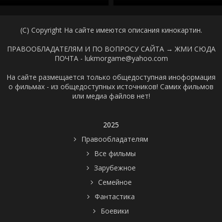
(C) Copyright На сайте имеются описания кинокартин.
ПРАВООБЛАДАТЕЛЯМ И ПО ВОПРОСУ САЙТА →
ЖМИ СЮДА
ПОЧТА - lukmorgame@yahoo.com
На сайте размещается только общедоступная иноформация
о фильмах - из общедоступных источников! Самих фильмов
или медиа файлов нет!
2025
Правообладателям
Все фильмы
Зарубежное
Семейное
Фантастика
Боевики