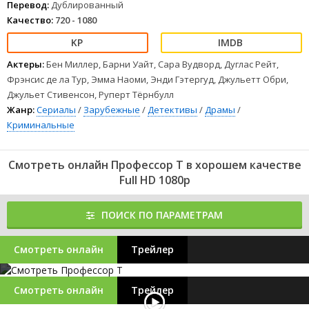
Перевод:
Дублированный
Качество:
720 - 1080
Актеры:
Бен Миллер, Барни Уайт, Сара Вудворд, Дуглас Рейт,
Фрэнсис де ла Тур, Эмма Наоми, Энди Гэтергуд, Джульетт Обри,
Джульет Стивенсон, Руперт Тёрнбулл
Жанр:
Сериалы
/
Зарубежные
/
Детективы
/
Драмы
/
Криминальные
Смотреть онлайн Профессор Т в хорошем качестве
Full HD 1080p
ПОИСК ПО ПАРАМЕТРАМ
Смотреть онлайн
Трейлер
Смотреть онлайн
Трейлер