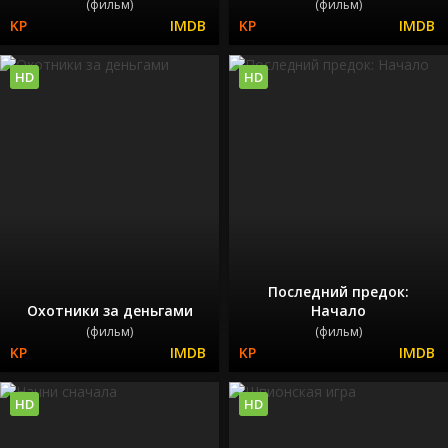
(фильм)
(фильм)
HD
HD
Последний предок:
Охотники за деньгами
Начало
(фильм)
(фильм)
HD
HD