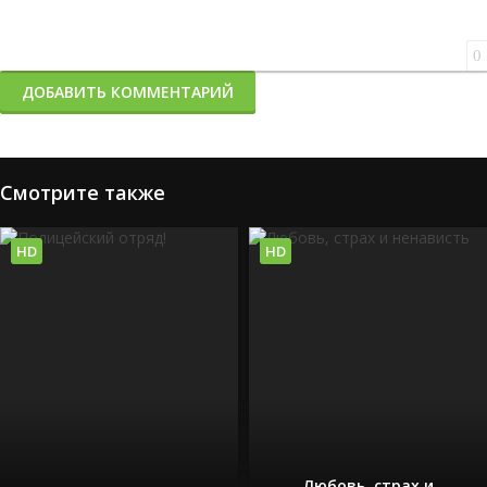
0
ДОБАВИТЬ КОММЕНТАРИЙ
Смотрите также
HD
HD
Любовь, страх и