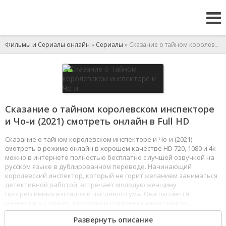
Фильмы и Сериалы онлайн
»
Сериалы
» Сказание о тайном королевском инспекторе и Чо-и
Сказание о тайном королевском инспекторе
и Чо-и (2021) смотреть онлайн в Full HD
Сказание о тайном королевском инспекторе и Чо-и (2021)
смотреть в режиме онлайн в хорошем качестве HD 720, 1080 и 4к
можно в интернете полностью бесплатно с лучшей озвучкой на
русском языке в дублированном переводе. Начинающий
королевский инспектор, который не горит желанием заниматься
детективной работой, встречает молодую женщину
прогрессивных взглядов и пытливого ума. Она пытается
развестись с мужем, игроманом и маменькиным сынком,
и начинает помогать инспектору с расследованиями.
Развернуть описание
1
2
3
4
5
6
7
8