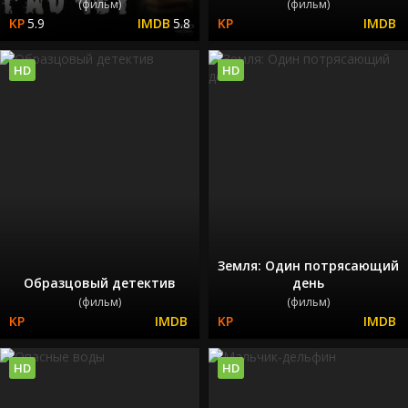
(фильм)
(фильм)
5.9
5.8
HD
HD
Земля: Один потрясающий
Образцовый детектив
день
(фильм)
(фильм)
HD
HD