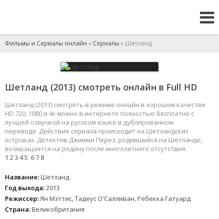
Фильмы и Сериалы онлайн
»
Сериалы
» Шетланд
Шетланд (2013) смотреть онлайн в Full HD
Шетланд (2013) смотреть в режиме онлайн в хорошем качестве
HD 720, 1080 и 4к можно в интернете полностью бесплатно с
лучшей озвучкой на русском языке в дублированном
переводе. Действие сериала происходит на Шетландских
островах. Детектив Джимми Перез, родившийся на Шетланде,
возвращается на родину после многолетнего отсутствия.
1
2
3
4
5
6
7
8
Название:
Шетланд
Год выхода:
2013
Режиссер:
Ян Мэттис, Тадеус О'Салливан, Ребекка Гатуард
Страна:
Великобритания