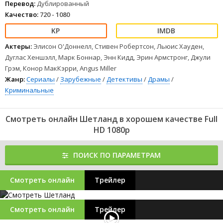
Перевод:
Дублированный
Качество:
720 - 1080
Актеры:
Элисон О'Доннелл, Стивен Робертсон, Льюис Хауден,
Дуглас Хеншэлл, Марк Боннар, Энн Кидд, Эрин Армстронг, Джули
Грэм, Конор МакКэрри, Angus Miller
Жанр:
Сериалы
/
Зарубежные
/
Детективы
/
Драмы
/
Криминальные
Смотреть онлайн Шетланд в хорошем качестве Full
HD 1080p
ПОИСК ПО ПАРАМЕТРАМ
Смотреть онлайн
Трейлер
Смотреть онлайн
Трейлер