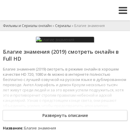
Фильмы и Сериалы онлайн
»
Сериалы
» Благие знамения
Благие знамения (2019) смотреть онлайн в
Full HD
Благие знамения (2019) смотреть в режиме онлайн в хорошем
качестве HD 720, 1080 и 4к можно в интернете полностью
бесплатно с лучшей озвучкой на русском языке в дублированном
переводе. Ангел Азирафель и демон Кроули несколько тысяч
лет живут среди людей и за это время успели подружиться, хотя
это и противоречит строгим правилам небесной и адской
канцелярий. Узнав о предстоящем конце света, они решают
объединить усилия, чтобы предотвратить апокалипсис,
поскольку уже успели привыкнуть к жизни на Земле.
Развернуть описание
1
2
3
4
5
6
7
8
Название:
Благие знамения