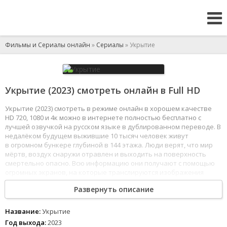
Фильмы и Сериалы онлайн
»
Сериалы
» Укрытие
Укрытие (2023) смотреть онлайн в Full HD
Укрытие (2023) смотреть в режиме онлайн в хорошем качестве
HD 720, 1080 и 4к можно в интернете полностью бесплатно с
лучшей озвучкой на русском языке в дублированном переводе. В
недалёком будущем выжившие 10 тысяч человек живут
в огромном бункере глубиной в 144 этажа. Люди верят, что мир
мёртв, воздух снаружи отравлен и выходить на поверхность
смертельно опасно. Всю информацию они получают с помощью
огромных экранов, на которые транслируются изображения
с внешних камер. День за днём глядя на безжизненный серый
Развернуть описание
пейзаж, обитатели безропотно подчиняются устоявшимся
правилам, главное из которых - никогда не выходить из бункера.
1
2
3
4
5
6
7
8
Название:
Укрытие
Год выхода:
2023