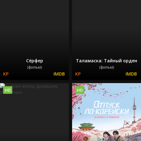
Сёрфер
Таламаска: Тайный орден
(фильм)
(фильм)
HD
HD