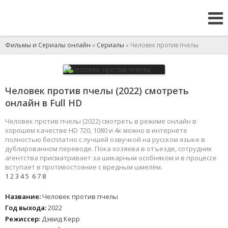
Фильмы и Сериалы онлайн
»
Сериалы
» Человек против пчелы
Человек против пчелы (2022) смотреть
онлайн в Full HD
Человек против пчелы (2022) смотреть в режиме онлайн в
хорошем качестве HD 720, 1080 и 4к можно в интернете
полностью бесплатно с лучшей озвучкой на русском языке в
дублированном переводе. Пока хозяева в отъезде, сотрудник
агентства присматривает за шикарным особняком и в процессе
вступает в противостояние с вредным шмелём.
1
2
3
4
5
6
7
8
Название:
Человек против пчелы
Год выхода:
2022
Режиссер:
Дэвид Керр