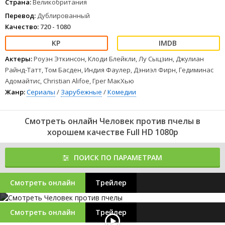
Страна:
Великобритания
Перевод:
Дублированный
Качество:
720 - 1080
Актеры:
Роуэн Эткинсон, Клоди Блейкли, Лу Сыцзин, Джулиан
Райнд-Татт, Том Басден, Индия Фаулер, Дэниэл Фирн, Гедиминас
Адомайтис, Christian Alifoe, Грег МакХью
Жанр:
Сериалы
/
Зарубежные
/
Комедии
Смотреть онлайн Человек против пчелы в
хорошем качестве Full HD 1080p
ПОИСК ПО ПАРАМЕТРАМ
Смотреть онлайн
Трейлер
Смотреть онлайн
Трейлер