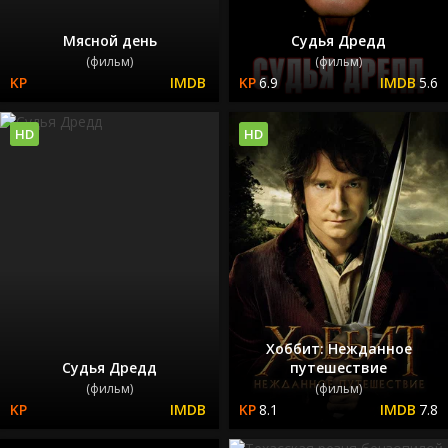
Мясной день
Судья Дредд
(фильм)
(фильм)
6.9
5.6
HD
HD
Хоббит: Нежданное
Судья Дредд
путешествие
(фильм)
(фильм)
8.1
7.8