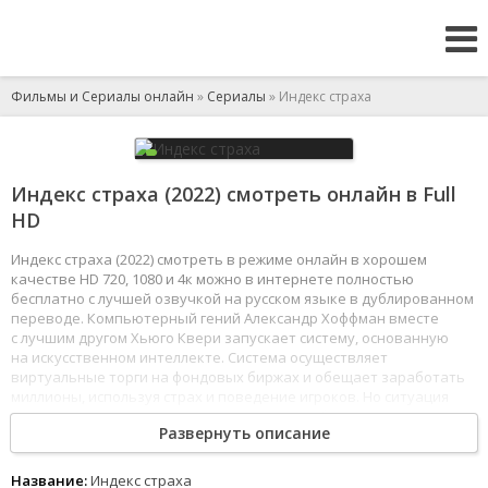
Фильмы и Сериалы онлайн
»
Сериалы
» Индекс страха
Индекс страха (2022) смотреть онлайн в Full
HD
Индекс страха (2022) смотреть в режиме онлайн в хорошем
качестве HD 720, 1080 и 4к можно в интернете полностью
бесплатно с лучшей озвучкой на русском языке в дублированном
переводе. Компьютерный гений Александр Хоффман вместе
с лучшим другом Хьюго Квери запускает систему, основанную
на искусственном интеллекте. Система осуществляет
виртуальные торги на фондовых биржах и обещает заработать
миллионы, используя страх и поведение игроков. Но ситуация
выходит из под контроля, и индекс страха обращается против
Развернуть описание
своего создателя.
1
2
3
4
5
6
7
8
Название:
Индекс страха