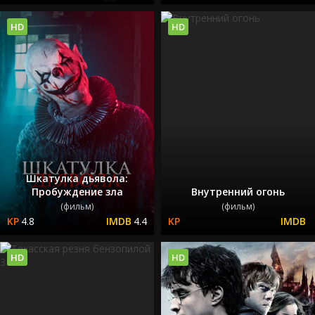
HD
HD
Шкатулка дьявола:
Пробуждение зла
Внутренний огонь
(фильм)
(фильм)
4.8
4.4
HD
HD