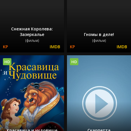
Снежная Королева:
Зазеркалье
Гномы в деле!
(фильм)
(фильм)
HD
HD
Красавица и чудовище
Скарпетта