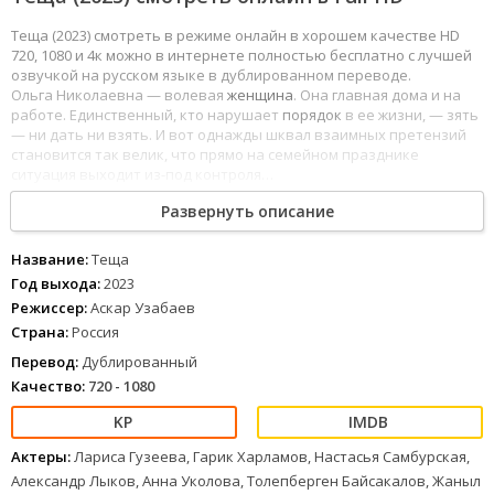
Теща (2023) смотреть в режиме онлайн в хорошем качестве HD
720, 1080 и 4к можно в интернете полностью бесплатно с лучшей
озвучкой на русском языке в дублированном переводе.
Ольга Николаевна — волевая
женщина
. Она главная дома и на
работе. Единственный, кто нарушает
порядок
в ее жизни, — зять
— ни дать ни взять. И вот однажды шквал взаимных претензий
становится так велик, что прямо на семейном празднике
ситуация выходит из-под контроля…
Развернуть описание
1
2
3
4
5
6
7
8
Название:
Теща
Год выхода:
2023
Режиссер:
Аскар Узабаев
Страна:
Россия
Перевод:
Дублированный
Качество:
720 - 1080
Актеры:
Лариса Гузеева, Гарик Харламов, Настасья Самбурская,
Александр Лыков, Анна Уколова, Толепберген Байсакалов, Жаныл