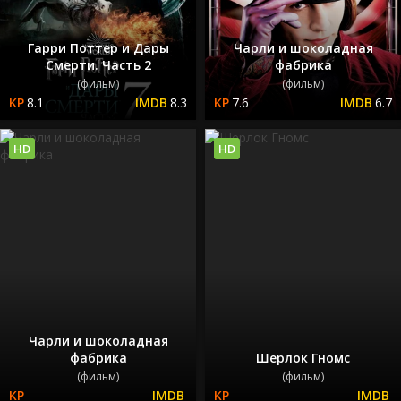
Гарри Поттер и Дары
Чарли и шоколадная
Смерти. Часть 2
фабрика
(фильм)
(фильм)
8.1
8.3
7.6
6.7
HD
HD
Чарли и шоколадная
фабрика
Шерлок Гномс
(фильм)
(фильм)