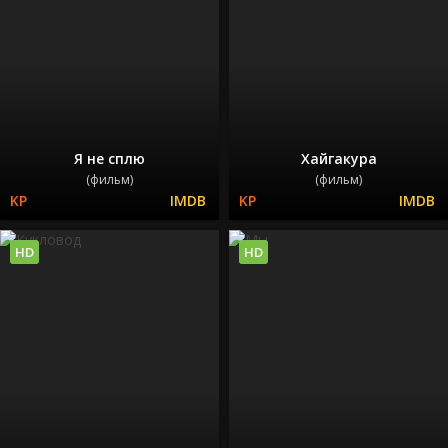
Я не сплю
Хайгакура
(фильм)
(фильм)
HD
HD