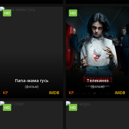
HD
HD
Папа-мама гусь
Телекинез
(фильм)
(фильм)
HD
HD