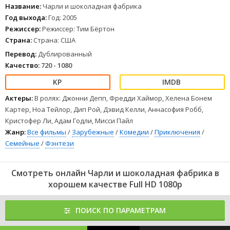
чуть таинственного и настолько захватывающего в этом
Название:
Чарли и шоколадная фабрика
путешествии, что оно
станет
настолько же приятным и сладким
Год выхода:
Год: 2005
для вас, как восхитительная сладкая палочка с розовой
Режиссер:
Режиссер: Тим Бёртон
сливочной помадкой от Вилли Вонки.
Страна:
Страна: США
1
2
3
4
5
6
7
8
Перевод:
Дублированный
Качество:
720 - 1080
Актеры:
В ролях: Джонни Депп, Фредди Хаймор, Хелена Бонем
Картер, Ноа Тейлор, Дип Рой, Дэвид Келли, Аннасофия Робб,
Кристофер Ли, Адам Годли, Мисси Пайл
Жанр:
Все фильмы
/
Зарубежные
/
Комедии
/
Приключения
/
Семейные
/
Фэнтези
Смотреть онлайн Чарли и шоколадная фабрика в
хорошем качестве Full HD 1080p
ПОИСК ПО ПАРАМЕТРАМ