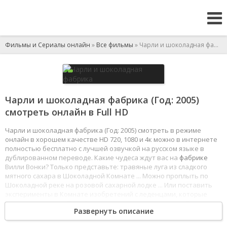
Фильмы и Сериалы онлайн
»
Все фильмы
» Чарли и шоколадная фабрика
Чарли и шоколадная фабрика (Год: 2005)
смотреть онлайн в Full HD
Чарли и шоколадная фабрика (Год: 2005) смотреть в режиме
онлайн в хорошем качестве HD 720, 1080 и 4к можно в интернете
полностью бесплатно с лучшей озвучкой на русском языке в
дублированном переводе. Какие чудеса ждут вас на
фабрике
Вилли Вонки? Только представьте: травяные луга из сладкого
мятного сахара в Шоколадной Комнате ... Можно проплыть по
Шоколадной реке на розовой сахарной лодке ... Или поставить
эксперименты в Комнате изобретений с леденцами, которые
никогда не тают ... Понаблюдать за дрессированными белками в
Развернуть описание
Ореховой Комнате или отправиться в стеклянном лифте в
Телевизионную Комнату. Вы найдете слишком много смешного,