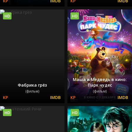
HD
HD
Маша и Медведь в кино:
Фабрика грёз
Парк чудес
(фильм)
(фильм)
HD
HD