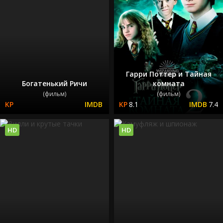
Гарри Поттер и Тайная
Богатенький Ричи
комната
(фильм)
(фильм)
8.1
7.4
HD
HD