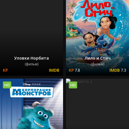
Уловки Норбита
Лило и Стич
(фильм)
(фильм)
7.8
7.3
HD
HD