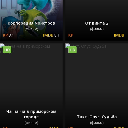
Корпорация монстров
От винта 2
(фильм)
(фильм)
8.1
8.1
HD
HD
Ча-ча-ча в приморском
городе
Такт. Опус. Судьба
(фильм)
(фильм)