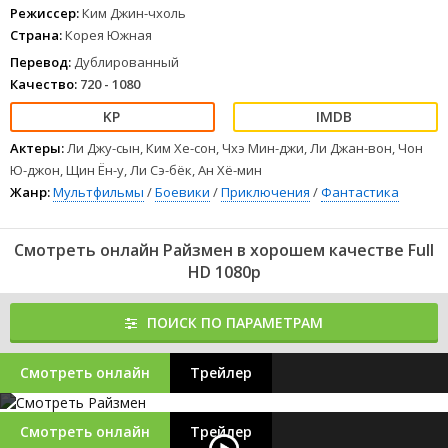
Режиссер:
Ким Джин-чхоль
Страна:
Корея Южная
Перевод:
Дублированный
Качество:
720 - 1080
Актеры:
Ли Джу-сын, Ким Хе-сон, Чхэ Мин-джи, Ли Джан-вон, Чон
Ю-джон, Щин Ён-у, Ли Сэ-бёк, Ан Хё-мин
Жанр:
Мультфильмы
/
Боевики
/
Приключения
/
Фантастика
Смотреть онлайн Райзмен в хорошем качестве Full
HD 1080p
ПОИСК ПО ПАРАМЕТРАМ
Смотреть онлайн
Трейлер
Смотреть онлайн
Трейлер