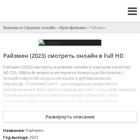
Фильмы и Сериалы онлайн
»
Мультфильмы
» Райзмен
Райзмен (2023) смотреть онлайн в Full HD
Райзмен (2023) смотреть в режиме онлайн в хорошем качестве
HD 720, 1080 и 4к можно в интернете полностью бесплатно с
лучшей озвучкой на русском языке в дублированном
переводе. 17-летний Скотт - сын владельца знаменитого
ресторанчика в Зеро-Сити, который мечтает стать шеф-поваром.
Однажды во время доставки он находит упавший с неба
Геокамень. Земля подвергается нападению космических
монстров, которые пришли за Геокамнями. Космическая полиция
«Райз» приходит на помощь Зеро-Сити. Скотт надевает пояс,
Развернуть описание
который позволяет превращаться в Райзмана, и теперь парень
будет сражаться с бесчисленными монстрами, чтобы спасти
Землю.
Название:
Райзмен
1
2
3
4
5
6
7
8
Год выхода:
2023