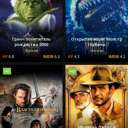
Гринч похититель
Открытое море: Монстр
рождества 2000
глубины
(фильм)
(фильм)
6.8
6.3
4.3
4.2
HD
HD
Индиана Джонс и