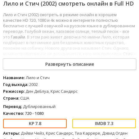
Лило и Стич (2002) смотреть онлайн в Full HD
Лило и Стич (2002) смотреть в режиме онлайн в хорошем
качестве HD 720, 1080 и 4к можно в интернете полностью
бесплатно с лучшей озвучкой на русском языке в дублированном
переводе. Голубой океан, ласковое солнце, теплый песок – все
это
Гавайи
. В этом раю живет девочка по имени Лило, которая
подбирает в питомнике для бездомных животных существо,
похожее на собачку. Нового друга она называет Стич. Однако,
юная островитянка и не догадывается, кого она приютила.
Стич
–
это существо, появившееся в ходе нелегальных космических
Развернуть описание
экспериментов. Это настоящий монстр, единственным
инстинктом которого является желание разрушать. Ему удается
бежать из секретной лаборатории на Землю. Дом
Лило
и ее
Название:
Лило и Стич
семьи становится для межгалактического преступника
Год выхода:
2002
идеальным убежищем – ведь его разыскивает полиция. Но
Режиссер:
Дин ДеБлуа, Крис Сандерс
происходит неожиданное – Стич привязывается к девочке, они
Страна:
США
становятся друзьями и вместе отправляются в путь, полный
потрясающих приключений...
Перевод:
Дублированный
Качество:
720 - 1080
1
2
3
4
5
6
7
8
7.8
7.3
Актеры:
Дэйви Чейз, Крис Сандерс, Тиа Каррере, Дэвид Огден