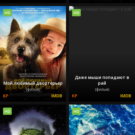
HD
HD
Даже мыши попадают в
Мой любимый двортерьер
рай
(фильм)
(фильм)
HD
HD