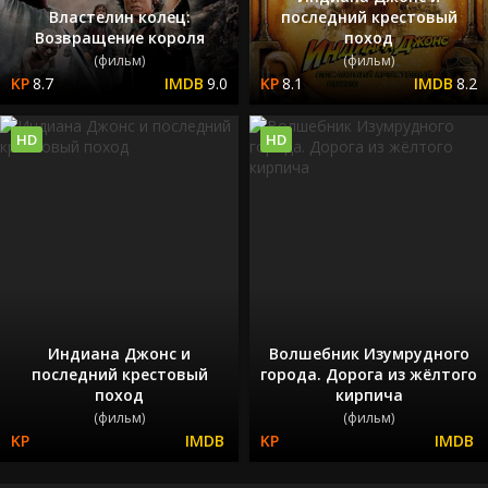
Властелин колец:
последний крестовый
Возвращение короля
поход
(фильм)
(фильм)
8.7
9.0
8.1
8.2
HD
HD
Индиана Джонс и
Волшебник Изумрудного
последний крестовый
города. Дорога из жёлтого
поход
кирпича
(фильм)
(фильм)