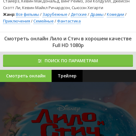
Стайерз, Кевин МакДональд, Винг Реймз, Зои Колдуэлл, Джейсон
Скотт Ли, Кевин Майкл Ричардсон, Сьюзэн Хегарти
Жанр:
Все фильмы
/
Зарубежные
/
Детские
/
Драмы
/
Комедии
/
Приключения
/
Семейные
/
Фантастика
Смотреть онлайн Лило и Стич в хорошем качестве
Full HD 1080p
ПОИСК ПО ПАРАМЕТРАМ
Смотреть онлайн
Трейлер