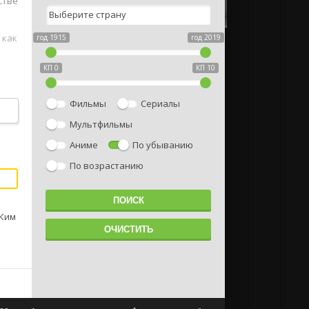
стве
 как
год 1915
год 2019
КП 0
КП 10
Фильмы
Сериалы
Мультфильмы
Аниме
По убыванию
По возрастанию
 Ким