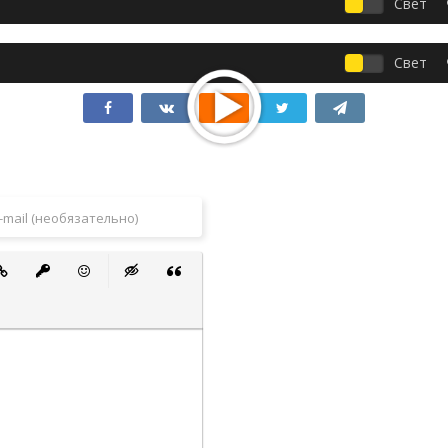
Свет
Свет
 список
ванный список
тавить ссылку
Вставить защищенную ссылку
Вставить смайлик
Вставка скрытого текста
Вставка цитаты