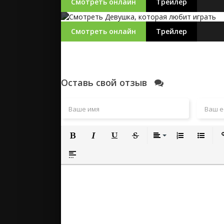
Смотреть онлайн
Трейлер
Смотреть онлайн
Трейлер
Оставь свой отзыв
Полужирный
Курсив
Подчеркнутый
Зачеркнутый
Выравнивание
Нумерованный
Маркиро
Вс
Вставка спойлера