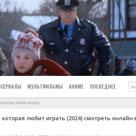
СЕРИАЛЫ
МУЛЬТФИЛЬМЫ
АНИМЕ
ПОСЛЕДНЕЕ
 которая любит играть
Все
Криминал
 которая любит играть (2024) смотреть онлайн 
Боевики
Мелодрамы
Военные
2024
Приключения