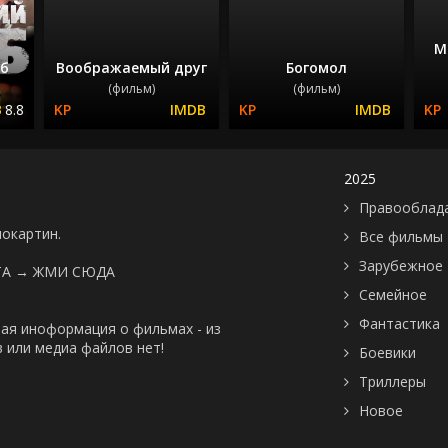
М
уб
Воображаемый друг
Богомол
(фильм)
(фильм)
8.8
2025
Правооблад
нокартин.
Все фильмы
Зарубежное
ТА →
ЖМИ СЮДА
Семейное
Фантастика
ая иноформация о фильмах - из
 или медиа файлов нет!
Боевики
Триллеры
Новое