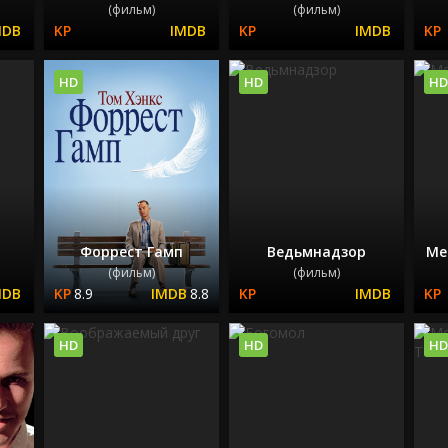
(фильм)
(фильм)
HD
HD
HD
Форрест Гамп
Ведьмнадзор
Ме
(фильм)
(фильм)
8.9
8.8
HD
HD
HD