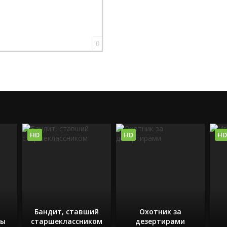
0
HD
HD
HD
Бандит, ставший
Охотник за
ды
старшеклассником
дезертирами