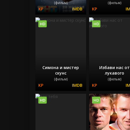
(фильм)
(фильм)
HD
HD
Симона и мистер
Избави нас от
скунс
лукавого
(фильм)
(фильм)
HD
HD