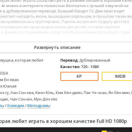
орая любит играть (2024) смотреть в режиме онлайн в хорошем каче
Детективы
2023
Семейные
 и 4к можно в интернете полностью бесплатно с лучшей озвучкой на
Детские
2022
Спорт
ке в дублированном переводе. Бывший бандит Со Джи-хван ездит
Драмы
2021
Триллеры
помогает наладить жизнь вышедшим сидельцам, в прошлом таким же
нам криминальных группировок. Парень встречает подругу детства
Комедии
Ужасы
епопулярную авторшу видеоканала для детей, которая черпает
Русские
Фантастика
в давних воспоминаниях, когда она была маленькой и играла с Джи-
СССР
Фэнтези
ые
Зарубежные
Развернуть описание
Фильмы из соцетей
евушка, которая любит
Перевод:
Дублированный
Качество:
720 - 1080
2024
им Ён-хван
я Южная
хэ-гу, Хан Сон-хва, Квон Юль, Ким Хён-джин, Пак Чэ-чхан, Ян Хён-мин,
н-щик, Чан Сон-юн, Мун Дон-хёк
лы
/
Комедии
/
Мелодрамы
рая любит играть в хорошем качестве Full HD 1080p