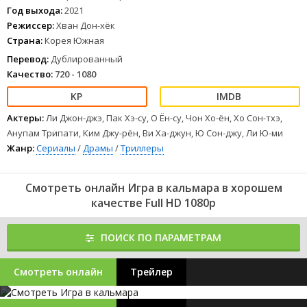
игр на выживание с призом в 40 миллионов долларов. Среди
Год выхода:
2021
товарищей по несчастью оказываются его друг
Режиссер:
Хван Дон-хёк
детства - прогоревший финансист, бандит, смертельно больной
Страна:
Корея Южная
старик, северокорейская перебежчица, иммигрант из Пакистана
и многие другие отчаянно нуждающиеся в деньга
Перевод:
Дублированный
1
2
3
4
5
6
7
8
Качество:
720 - 1080
Актеры:
Ли Джон-джэ, Пак Хэ-су, О Ён-су, Чон Хо-ён, Хо Сон-тхэ,
Анупам Трипати, Ким Джу-рён, Ви Ха-джун, Ю Сон-джу, Ли Ю-ми
Жанр:
Сериалы
/
Драмы
/
Триллеры
Смотреть онлайн Игра в кальмара в хорошем
качестве Full HD 1080p
ПОИСК ПО ПАРАМЕТРАМ
Смотреть онлайн
Трейлер