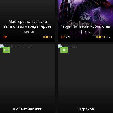
Мастера на все руки
выгнали из отряда героев
Гарри Поттер и Кубок огня
(фильм)
(фильм)
7.9
7.7
HD
HD
В объятиях лжи
13 грехов