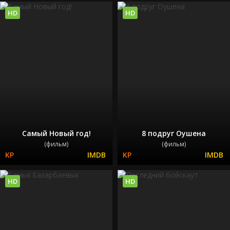
HD
HD
Самый Новый год!
8 подруг Оушена
(фильм)
(фильм)
HD
HD