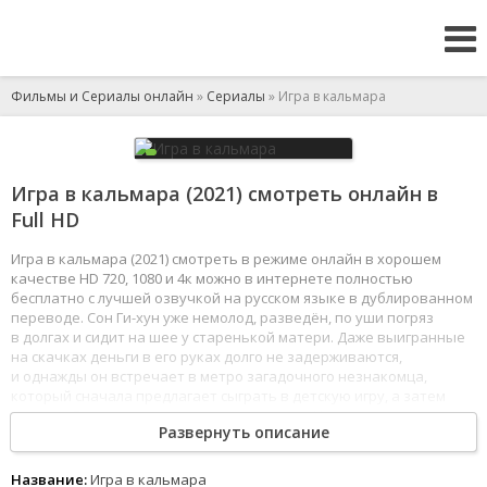
Фильмы и Сериалы онлайн
»
Сериалы
» Игра в кальмара
Игра в кальмара (2021) смотреть онлайн в
Full HD
Игра в кальмара (2021) смотреть в режиме онлайн в хорошем
качестве HD 720, 1080 и 4к можно в интернете полностью
бесплатно с лучшей озвучкой на русском языке в дублированном
переводе. Сон Ги-хун уже немолод, разведён, по уши погряз
в долгах и сидит на шее у старенькой матери. Даже выигранные
на скачках деньги в его руках долго не задерживаются,
и однажды он встречает в метро загадочного незнакомца,
который сначала предлагает сыграть в детскую игру, а затем
вручает Ги-хуну немалую сумму и визитку. Но радость мужчины
Развернуть описание
сменяется отчаянием, когда он узнаёт, что бывшая жена с новым
мужем собираются увезти его дочь в Америку. Он звонит
по номеру с визитки и становится последним участником тайных
Название:
Игра в кальмара