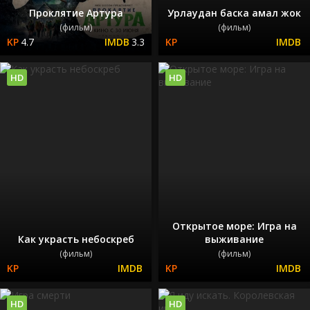
Проклятие Артура
Урлаудан баска амал жок
(фильм)
(фильм)
4.7
3.3
HD
HD
Открытое море: Игра на
Как украсть небоскреб
выживание
(фильм)
(фильм)
HD
HD