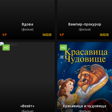
Вдова
Вампир-прокурор
(фильм)
(фильм)
HD
HD
«Везёт»
Красавица и чудовище
(фильм)
(фильм)