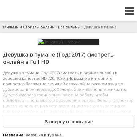
Фильмы и Сериалы онлайн
»
Все фильмы
» Девушка в тумане
Девушка в тумане (Год: 2017) смотреть
онлайн в Full HD
Девушка в тумане (Год: 2017) смотреть в режиме онлайн в
хорошем качестве HD 720, 1080 и 4к можно в интернете
полностью бесплатно с лучшей озвучкой на русском языке в
дублированном переводе. Холодной зимней ночью психиатра
Аугусто Флореса срочно вызывают на работу, чтобы
обследовать попавшего в аварию инспектора Фогеля. Инспектор
ничего не помнит, на месте аварии ничто не указывает на ее
причину и на ее жертв, однако рубашка Фогеля в пятнах свежей
крови, и эта кровь не его. В ходе беседы начинает
Развернуть описание
восстанавливаться цепь невероятных событий, начавшихся
месяц назад.
Название:
Девушка в тумане