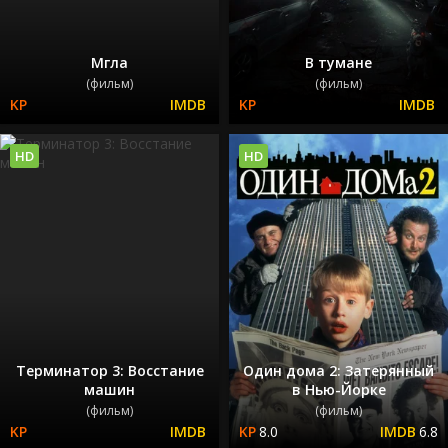
Мгла
В тумане
(фильм)
(фильм)
HD
HD
Терминатор 3: Восстание
Один дома 2: Затерянный
машин
в Нью-Йорке
(фильм)
(фильм)
8.0
6.8