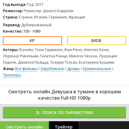
Затерянный в Альпах сонный городок, рождественский вечер,
Год выхода:
Год: 2017
туман. 16-летняя девушка Анна Лу, выйдя из дома, до празднично
Режиссер:
Режиссер: Донато Карризи
украшенной церкви так и не дошла. Нет ни тела жертвы, ни
Страна:
Страна: Италия, Германия, Франция
каких-либо следов борьбы, ни свидетелей – ничего. Вскоре в
городе появляется инспектор Фогель, звезда сыска, специалист
Перевод:
Дублированный
по поимке маньяков и серийных убийц…
Качество:
720 - 1080
1
2
3
4
5
6
7
8
Актеры:
В ролях: Тони Сервилло, Жан Рено, Алессио Бони,
Лоренцо Рикельми, Галатеа Ранци, Микела Ческон, Лукреция
Гидоне, Даниэла Пьяцца, Тьерри Тоскан, Екатерина Бушеми
Жанр:
Все фильмы
/
Зарубежные
/
Драмы
/
Криминальные
/
Триллеры
Смотреть онлайн Девушка в тумане в хорошем
качестве Full HD 1080p
ПОИСК ПО ПАРАМЕТРАМ
Смотреть онлайн
Трейлер