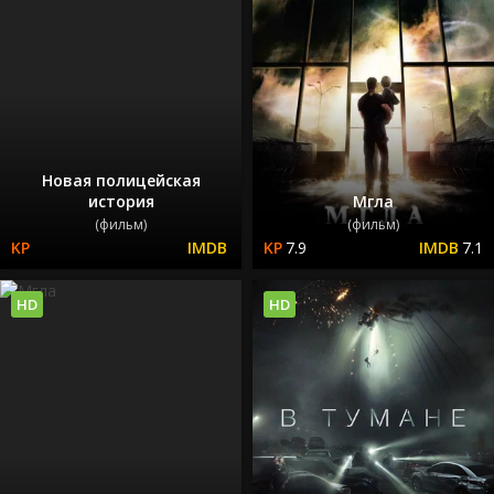
Новая полицейская
история
Мгла
(фильм)
(фильм)
7.9
7.1
HD
HD