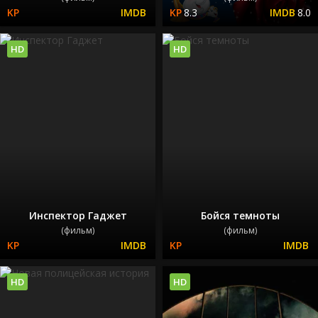
8.3
8.0
HD
HD
Инспектор Гаджет
Бойся темноты
(фильм)
(фильм)
HD
HD