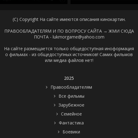
(C) Copyright На сайте имеются описания кинокартин.
ПРАВООБЛАДАТЕЛЯМ И ПО ВОПРОСУ САЙТА →
ЖМИ СЮДА
ПОЧТА - lukmorgame@yahoo.com
На сайте размещается только общедоступная иноформация
о фильмах - из общедоступных источников! Самих фильмов
или медиа файлов нет!
2025
Правообладателям
Все фильмы
Зарубежное
Семейное
Фантастика
Боевики