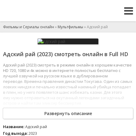
Фильмы и Сериалы онлайн
»
Мультфильмы
» Адский рай
Адский рай (2023) смотреть онлайн в Full HD
Адский рай (2023) смотреть в режиме онлайн в хорошем качестве
HD 720, 1080 и 4к можно в интернете полностью бесплатно с
лучшей озвучкой на русском языке в дублированном
переводе. Времена правления династии Токугава. Один из самых
ловких ниндзя и печально известный наемный убийца попадает
в плен, но у него появляется шанс избежать казни. Для этого
ему нужно отправиться на окутанный легендами загадочный
остров и найти там эликсир бессмертия.
1
2
3
4
5
6
7
8
Развернуть описание
Название:
Адский рай
Год выхода:
2023