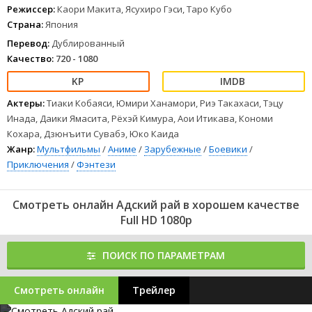
Режиссер:
Каори Макита, Ясухиро Гэси, Таро Кубо
Страна:
Япония
Перевод:
Дублированный
Качество:
720 - 1080
Актеры:
Тиаки Кобаяси, Юмири Ханамори, Риэ Такахаси, Тэцу
Инада, Даики Ямасита, Рёхэй Кимура, Аои Итикава, Кономи
Кохара, Дзюнъити Сувабэ, Юко Каида
Жанр:
Мультфильмы
/
Аниме
/
Зарубежные
/
Боевики
/
Приключения
/
Фэнтези
Смотреть онлайн Адский рай в хорошем качестве
Full HD 1080p
ПОИСК ПО ПАРАМЕТРАМ
Смотреть онлайн
Трейлер