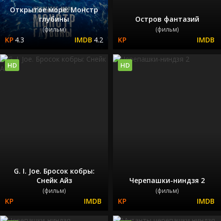
Открытое море: Монстр
глубины
Остров фантазий
(фильм)
(фильм)
4.3
4.2
HD
HD
G. I. Joe. Бросок кобры:
Снейк Айз
Черепашки-ниндзя 2
(фильм)
(фильм)