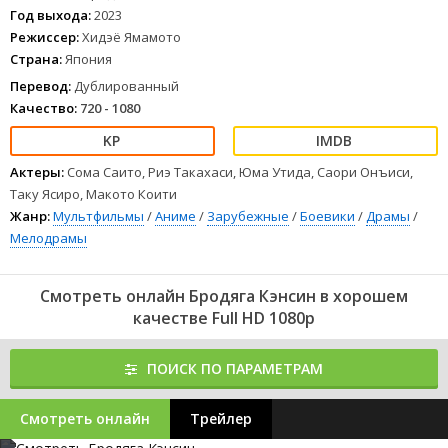
настигают бывшего убийцу.
Год выхода:
2023
1
2
3
4
5
6
7
8
Режиссер:
Хидэё Ямамото
Страна:
Япония
Перевод:
Дублированный
Качество:
720 - 1080
Актеры:
Сома Саито, Риэ Такахаси, Юма Утида, Саори Онъиси,
Таку Ясиро, Макото Коити
Жанр:
Мультфильмы
/
Аниме
/
Зарубежные
/
Боевики
/
Драмы
/
Мелодрамы
Смотреть онлайн Бродяга Кэнсин в хорошем
качестве Full HD 1080p
ПОИСК ПО ПАРАМЕТРАМ
Смотреть онлайн
Трейлер