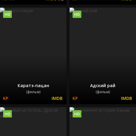
HD
HD
Каратэ-пацан
Адский рай
(фильм)
(фильм)
HD
HD