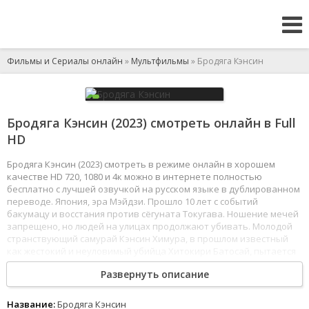
Фильмы и Сериалы онлайн
»
Мультфильмы
» Бродяга Кэнсин
Бродяга Кэнсин (2023) смотреть онлайн в Full
HD
Бродяга Кэнсин (2023) смотреть в режиме онлайн в хорошем
качестве HD 720, 1080 и 4к можно в интернете полностью
бесплатно с лучшей озвучкой на русском языке в дублированном
переводе. Япония, эра Мэйдзи. Прошло 10 лет с событий
бакумацу и восстания против сёгуната Токугава. Ношение мечей
запрещено, но людей на улицах продолжают убивать. Молодой
странствующий самурай Кэнсин Химура, в прошлом известный
как жестокий и неуловимый убийца Хитокири Батосай, пытается
искупить кровавое прошлое и свои деяния. Терзаемый чувством
Развернуть описание
вины, Кэнсин поклялся больше не убивать людей. Он поселяется
у девушки по имени Каору Камия, которая занимается
преподаванием боевых искусств. Но тени прошлого вновь
Название:
Бродяга Кэнсин