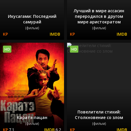
Лучший в мире ассасин
Икусагами: Последний
переродился в другом
самурай
мире аристократом
(фильм)
(фильм)
HD
HD
Повелители стихий:
Каратэ-пацан
Столкновение со злом
(фильм)
(фильм)
7.1
6.2